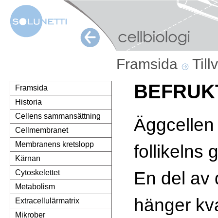
Framsida
Till
BEFRUK
Framsida
Historia
Cellens sammansättning
Äggcellen
Cellmembranet
Membranens kretslopp
follikelns 
Kärnan
En del av 
Cytoskelettet
Metabolism
hänger kva
Extracellulärmatrix
Mikrober