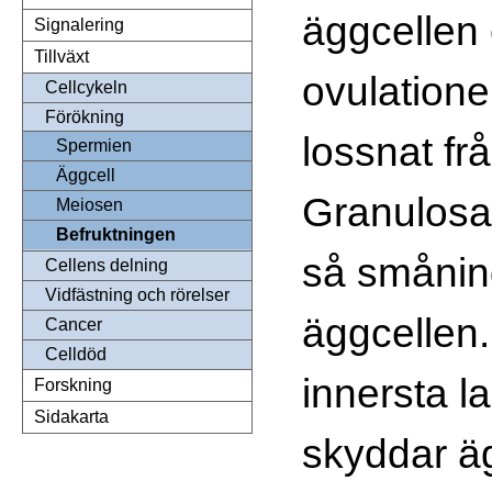
äggcellen 
Signalering
Tillväxt
ovulatione
Cellcykeln
Förökning
lossnat fr
Spermien
Äggcell
Granulosa
Meiosen
Befruktningen
så smånin
Cellens delning
Vidfästning och rörelser
äggcellen.
Cancer
Celldöd
innersta l
Forskning
Sidakarta
skyddar ä