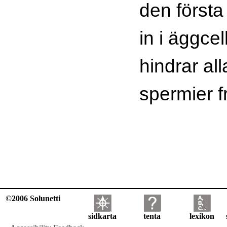
den första
in i äggcel
hindrar al
spermier fr
©2006 Solunetti
sidkarta
tenta
lexikon