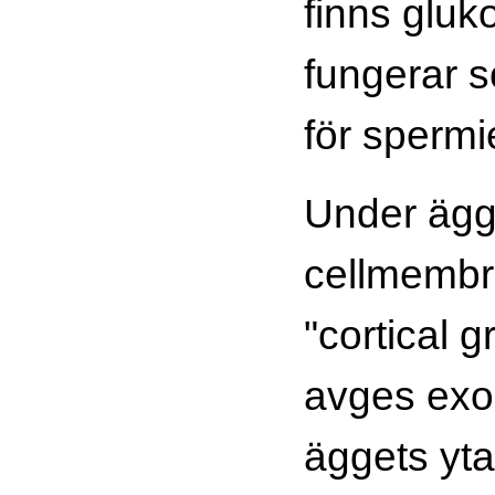
finns gluk
fungerar 
för spermi
Under ägg
cellmembra
"cortical 
avges exoc
äggets yta