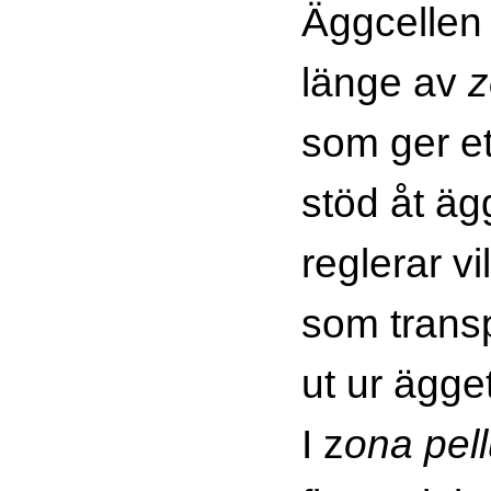
Äggcellen
länge av
z
som ger e
stöd åt äg
reglerar v
som transp
ut ur ägget
I z
ona pel