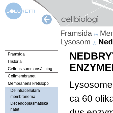
Framsida
Mem
Lysosom
Ned
NEDBRY
Framsida
Historia
ENZYME
Cellens sammansättning
Cellmembranet
Lysosomer
Membranens kretslopp
De intracellulära
ca 60 olik
membranerna
Det endoplasmatiska
dvs enzym
nätet