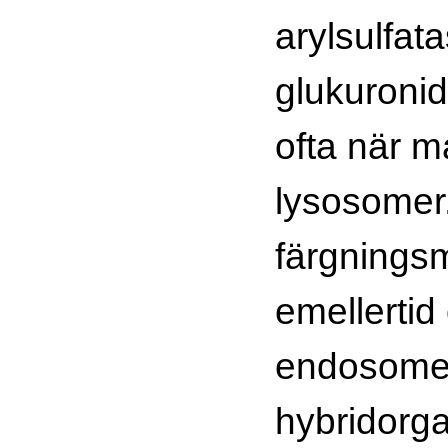
arylsulfat
glukuroni
ofta när ma
lysosomer
färgnings
emellertid
endosome
hybridorga