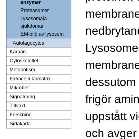
enzymer
membranet
Proteasomer
Lysosomala
sjukdomar
nedbrytan
EM-bild av lysosom
Autofagocytos
Lysosome
Kärnan
Cytoskelettet
membraner
Metabolism
dessutom 
Extracellulärmatrix
Mikrober
frigör amin
Signalering
Tillväxt
uppstått v
Forskning
Sidakarta
och avger 