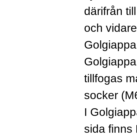
därifrån ti
och vidare 
Golgiappar
Golgiappar
tillfogas 
socker (M
I Golgiapp
sida finns