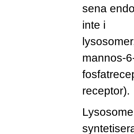
sena end
inte i
lysosomer
mannos-6
fosfatrece
receptor).
Lysosome
syntetiser