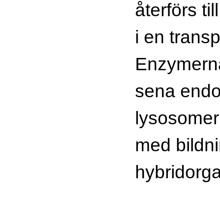
återförs ti
i en transp
Enzymerna
sena endo
lysosomer
med bildn
hybridorga