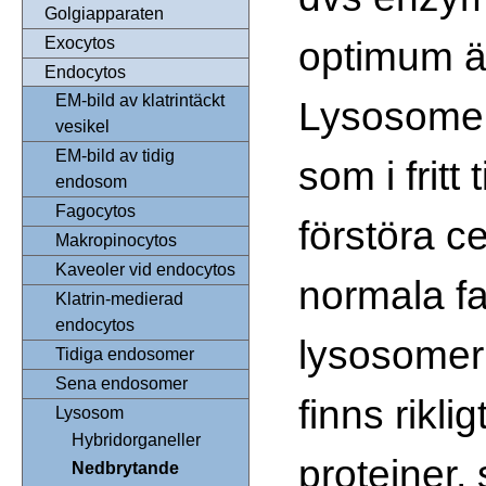
Golgiapparaten
optimum ä
Exocytos
Endocytos
EM-bild av klatrintäckt
Lysosome
vesikel
EM-bild av tidig
som i fritt 
endosom
Fagocytos
förstöra ce
Makropinocytos
Kaveoler vid endocytos
normala fal
Klatrin-medierad
endocytos
lysosome
Tidiga endosomer
Sena endosomer
finns rikl
Lysosom
Hybridorganeller
proteiner,
Nedbrytande