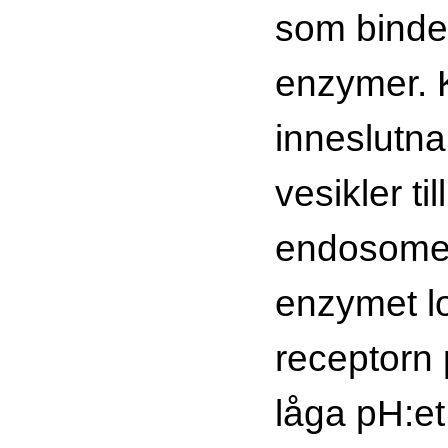
som binder
enzymer. 
inneslutna
vesikler ti
endosomer
enzymet l
receptorn 
låga pH:et