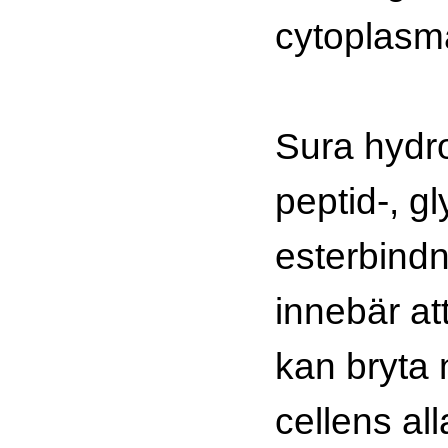
cytoplasm
Sura hydro
peptid-, g
esterbindn
innebär at
kan bryta 
cellens al