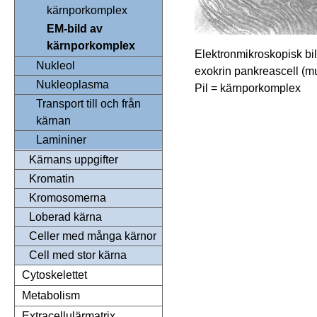
kärnporkomplex
EM-bild av
kärnporkomplex
Elektronmikroskopisk bild
Nukleol
exokrin pankreascell (m
Nukleoplasma
Pil = kärnporkomplex
Transport till och från
kärnan
Lamininer
Kärnans uppgifter
Kromatin
Kromosomerna
Loberad kärna
Celler med många kärnor
Cell med stor kärna
Cytoskelettet
Metabolism
Extracellulärmatrix