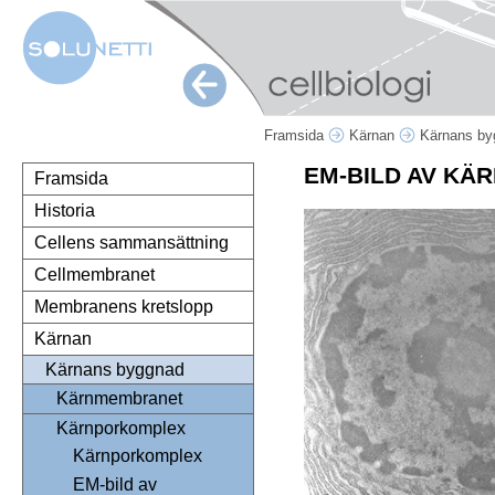
Framsida
Kärnan
Kärnans b
EM-BILD AV K
Framsida
Historia
Cellens sammansättning
Cellmembranet
Membranens kretslopp
Kärnan
Kärnans byggnad
Kärnmembranet
Kärnporkomplex
Kärnporkomplex
EM-bild av