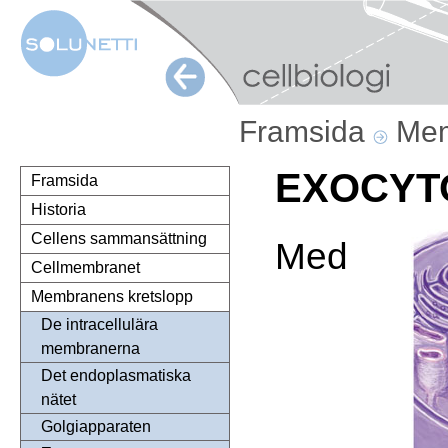
Framsida
Mem
EXOCYT
Framsida
Historia
Cellens sammansättning
Med
Cellmembranet
Membranens kretslopp
De intracellulära
membranerna
Det endoplasmatiska
nätet
Golgiapparaten