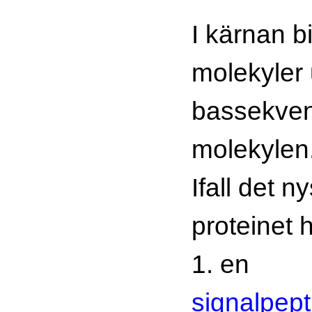
I kärnan 
molekyler
bassekve
molekylen
Ifall det n
proteinet 
1. en
signalpept