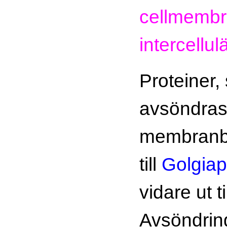
cellmembr
intercellu
Proteiner,
avsöndras,
membranbl
till
Golgiap
vidare ut ti
Avsöndrin