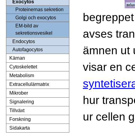
Exocytos
Proteinernas sekretion
begreppet
Golgi och exocytos
EM-bild av
avses tran
sekretionsvesikel
Endocytos
ämnen ut u
Autofagocytos
Kärnan
visar en c
Cytoskelettet
Metabolism
syntetiser
Extracellulärmatrix
Mikrober
hur transp
Signalering
Tillväxt
ur cellen gå
Forskning
Sidakarta