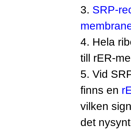
3.
SRP-rec
membrane
4. Hela r
till rER-m
5. Vid SR
finns en
r
vilken sig
det nysynt