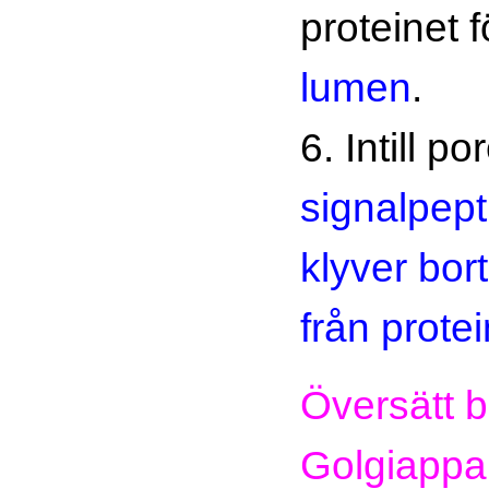
proteinet 
lumen
.
6. Intill p
signalpept
klyver bor
från protei
Översätt b
Golgiappar