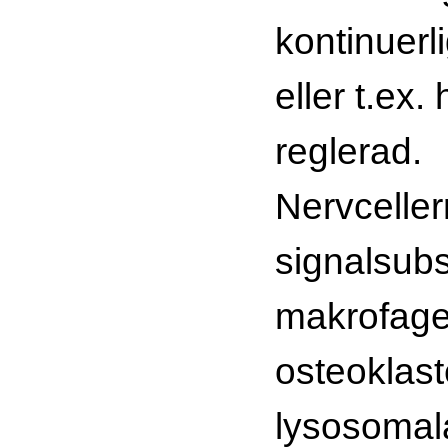
kontinuerli
eller t.ex.
reglerad.
Nervcelle
signalsub
makrofage
osteoklas
lysosomal