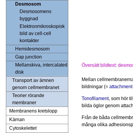
Desmosom
Desmosomens
byggnad
Elektronmikroskopisk
bild av cell-cell
kontakter
Hemidesmosom
Gap junction
Mellanskiva, intercalated
Översätt bildtext: desmo
disk
Mellan cellmembranerna 
Transport av ämnen
bildningar (=
attachment
genom cellmembranet
Teorier rörande
Tonofilament
, som hör ti
membraner
bilda öglor genom attac
Membranens kretslopp
Från de båda cellmembran
Kärnan
många olika adhesionspr
Cytoskelettet