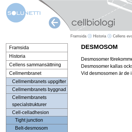
Framsida
Historia
Cellens ev
DESMOSOM
Framsida
Historia
Desmosomer förekommer fr
Cellens sammansättning
Desmosomer kallas oc
Vid desmosomen är de in
Cellmembranet
Cellmembranets uppgifter
Cellmembranets byggnad
Cellmembranets
specialstrukturer
Cell-celladhesion
Tight junction
Belt-desmosom