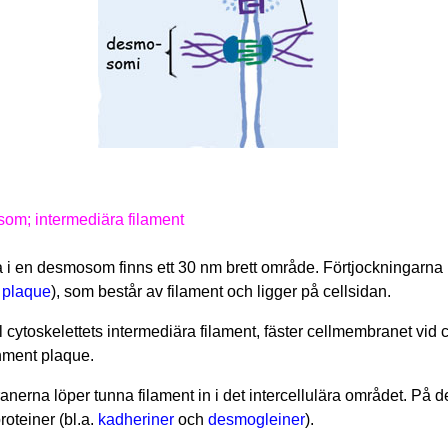
som; intermediära filament
i en desmosom finns ett 30 nm brett område. Förtjockningarna
 plaque
), som består av filament och ligger på cellsidan.
ll cytoskelettets intermediära filament, fäster cellmembranet vid 
hment plaque.
erna löper tunna filament in i det intercellulära området. På d
oteiner (bl.a.
kadheriner
och
desmogleiner
).