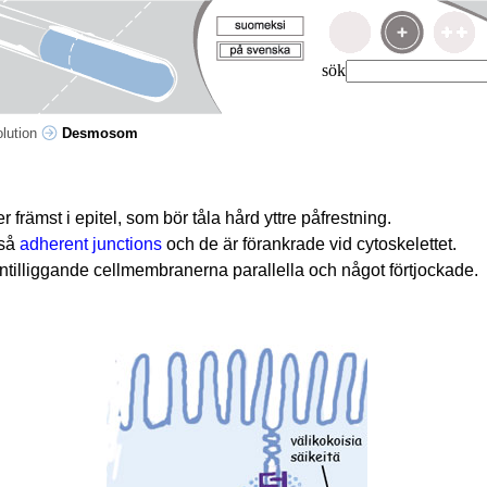
sök
olution
Desmosom
ämst i epitel, som bör tåla hård yttre påfrestning.
kså
adherent junctions
och de är förankrade vid cytoskelettet.
tilliggande cellmembranerna parallella och något förtjockade.