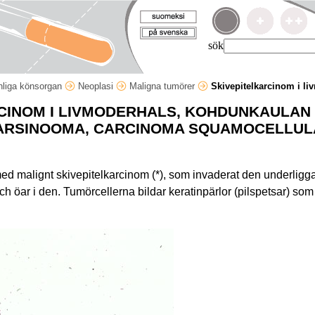
sök
nliga könsorgan
Neoplasi
Maligna tumörer
Skivepitelkarcinom i li
CINOM I LIVMODERHALS, KOHDUNKAULAN
ARSINOOMA, CARCINOMA SQUAMOCELLUL
 med malignt skivepitelkarcinom (*), som invaderat den underlig
och öar i den. Tumörcellerna bildar keratinpärlor (pilspetsar) s