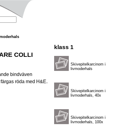
vmoderhals
klass 1
ARE COLLI
Skivepitelkarcinom i
livmoderhals
gande bindväven
om färgas röda med H&E.
Skivepitelkarcinom i
livmoderhals, 40x
Skivepitelkarcinom i
livmoderhals, 100x