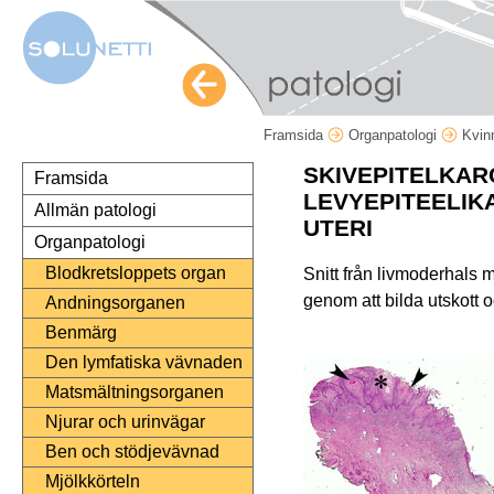
Framsida
Organpatologi
Kvin
SKIVEPITELKAR
Framsida
LEVYEPITEELIK
Allmän patologi
UTERI
Organpatologi
Blodkretsloppets organ
Snitt från livmoderhals
genom att bilda utskott 
Andningsorganen
Benmärg
Den lymfatiska vävnaden
Matsmältningsorganen
Njurar och urinvägar
Ben och stödjevävnad
Mjölkkörteln