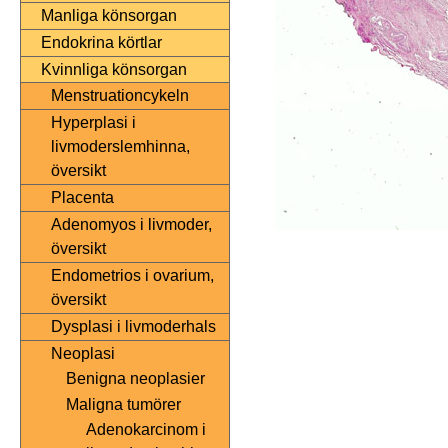
Manliga könsorgan
Endokrina körtlar
Kvinnliga könsorgan
Menstruationcykeln
Hyperplasi i
livmoderslemhinna,
översikt
Placenta
Adenomyos i livmoder,
översikt
Endometrios i ovarium,
översikt
Dysplasi i livmoderhals
Neoplasi
Benigna neoplasier
Maligna tumörer
Adenokarcinom i