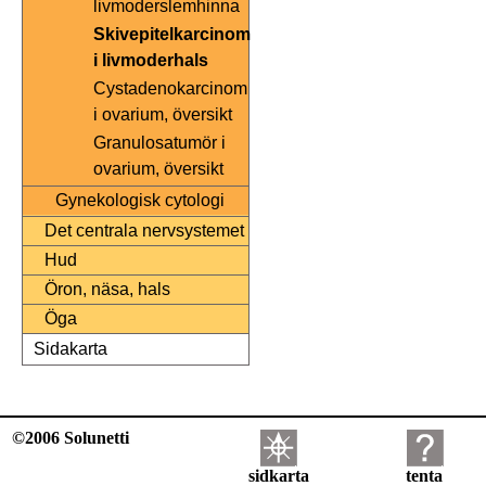
livmoderslemhinna
Skivepitelkarcinom
i livmoderhals
Cystadenokarcinom
i ovarium, översikt
Granulosatumör i
ovarium, översikt
Gynekologisk cytologi
Det centrala nervsystemet
Hud
Öron, näsa, hals
Öga
Sidakarta
©2006 Solunetti
sidkarta
tenta