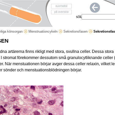
sök
nliga könsorgan
Menstruationcykeln
Sekretionsfasen
Sekretionsfas
SEN
ridna artärerna finns rikligt med stora, svullna celler. Dessa stor
. I stromat förekommer dessutom små granulocytliknande celler (p
. När menstuationen börjar avger dessa celler relaxin, vilket lede
aller sönder och menstuationsblödningen börjar.