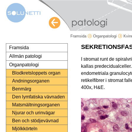
Framsida
Organpatologi
Kvin
SEKRETIONSFA
Framsida
Allmän patologi
I stromat runt de spiralv
Organpatologi
kallas predecidualceller
Blodkretsloppets organ
endometriala granulocyter
retikelfibrer i stromat f
Andningsorganen
400x, H&E.
Benmärg
Den lymfatiska vävnaden
Matsmältningsorganen
Njurar och urinvägar
Ben och stödjevävnad
Mjölkkörteln