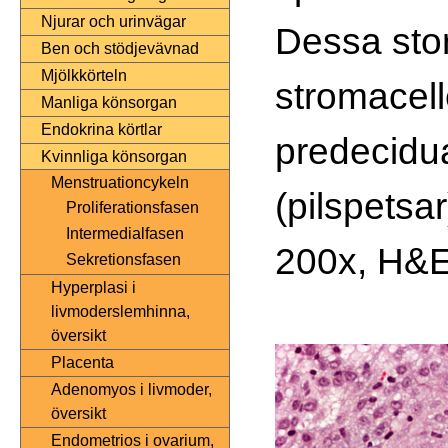
Njurar och urinvägar
Dessa sto
Ben och stödjevävnad
Mjölkkörteln
stromacell
Manliga könsorgan
Endokrina körtlar
predecidua
Kvinnliga könsorgan
Menstruationcykeln
(pilspetsar
Proliferationsfasen
Intermedialfasen
200x, H&
Sekretionsfasen
Hyperplasi i
livmoderslemhinna,
översikt
Placenta
Adenomyos i livmoder,
översikt
Endometrios i ovarium,