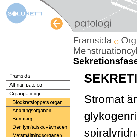
Framsida
Org
Menstruationc
Sekretionsfase
SEKRET
Framsida
Allmän patologi
Organpatologi
Stromat är 
Blodkretsloppets organ
Andningsorganen
glykogenri
Benmärg
Den lymfatiska vävnaden
spiralvridn
Matsmältningsorganen