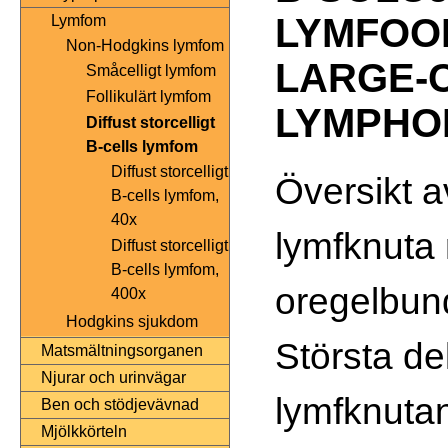
LYMFOO
Lymfom
Non-Hodgkins lymfom
LARGE-
Småcelligt lymfom
Follikulärt lymfom
LYMPHO
Diffust storcelligt
B-cells lymfom
Diffust storcelligt
Översikt a
B-cells lymfom,
40x
lymfknuta
Diffust storcelligt
B-cells lymfom,
oregelbun
400x
Hodgkins sjukdom
Största de
Matsmältningsorganen
Njurar och urinvägar
lymfknutan
Ben och stödjevävnad
Mjölkkörteln