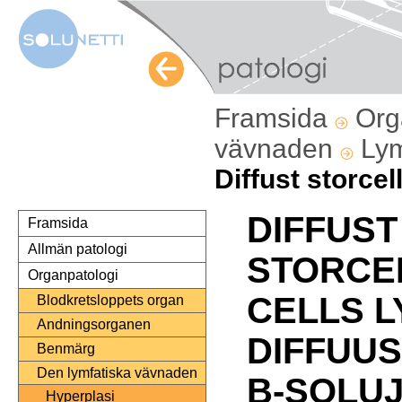
Framsida
Org
vävnaden
Ly
Diffust storcel
DIFFUST
Framsida
Allmän patologi
STORCEL
Organpatologi
CELLS L
Blodkretsloppets organ
Andningsorganen
DIFFUUS
Benmärg
Den lymfatiska vävnaden
B-SOLU
Hyperplasi