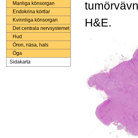
tumörvävn
Manliga könsorgan
Endokrina körtlar
H&E.
Kvinnliga könsorgan
Det centrala nervsystemet
Hud
Öron, näsa, hals
Öga
Sidakarta