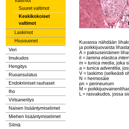
Valtimot
Suuret valtimot
Keskikokoiset
valtimot
Laskimot
Hiussuonet
Kuvassa nähdään lihaksi
ja poikkijuovaista lihasta
Veri
A = paksuseinäinen liha
il =
lamina elastica inter
Imukudos
m =
tunica media
, joka 
Hengitys
a =
tunica adventitia
, jo
V = laskimo (selkeästi o
Ruoansulatus
N = hermosäie
Endokriiniset rauhaset
pn = perineurium
M = poikkijuovainenliha
Iho
L = rasvakudos, jossa s
Virtsaneritys
Naisen lisääntymiselimet
Miehen lisääntymiselimet
Silmä