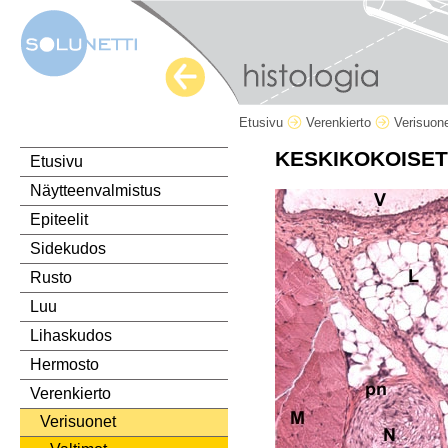
Etusivu
Verenkierto
Verisuon
KESKIKOKOISET
Etusivu
Näytteenvalmistus
Epiteelit
Sidekudos
Rusto
Luu
Lihaskudos
Hermosto
Verenkierto
Verisuonet