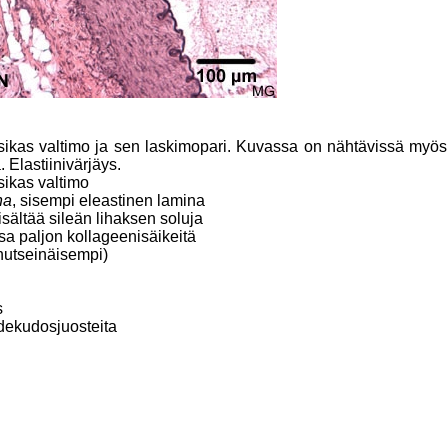
kas valtimo ja sen laskimopari. Kuvassa on nähtävissä myös 
. Elastiinivärjäys.
sikas valtimo
na
, sisempi eleastinen lamina
sisältää sileän lihaksen soluja
ssa paljon kollageenisäikeitä
hutseinäisempi)
s
idekudosjuosteita