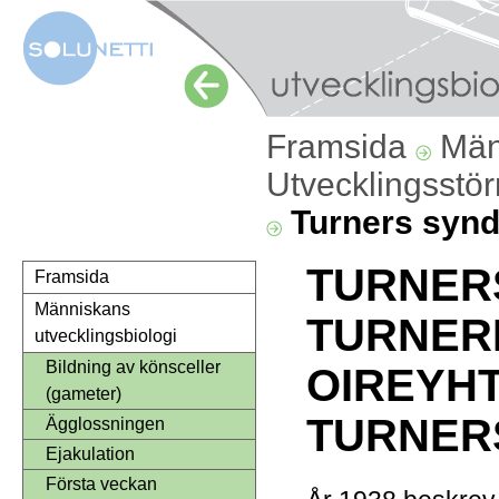
Framsida
Män
Utvecklingsstö
Turners syn
TURNER
Framsida
Människans
TURNER
utvecklingsbiologi
Bildning av könsceller
OIREYH
(gameter)
TURNER
Ägglossningen
Ejakulation
Första veckan