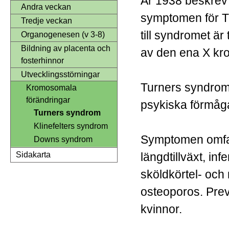
År 1938 beskrev 
Andra veckan
symptomen för T
Tredje veckan
till syndromet är
Organogenesen (v 3-8)
Bildning av placenta och
av den ena X 
fosterhinnor
Utvecklingsstörningar
Turners syndrom
Kromosomala
förändringar
psykiska förmåg
Turners syndrom
Klinefelters syndrom
Symptomen omfa
Downs syndrom
längdtillväxt, infer
Sidakarta
sköldkörtel- och 
osteoporos. Prev
kvinnor.