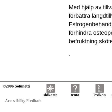
Med hjälp av til
förbättra längdtil
Estrogenbehandli
förhindra osteo
befruktning sköter
.
©2006 Solunetti
sidkarta
tenta
lexikon
Accessibility Feedback