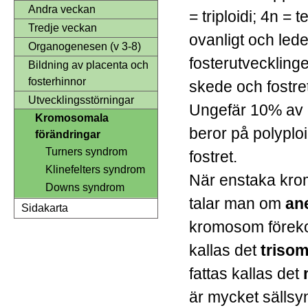
Andra veckan
= triploidi; 4n = 
Tredje veckan
ovanligt och leder 
Organogenesen (v 3-8)
fosterutvecklingen
Bildning av placenta och
fosterhinnor
skede och fostre
Utvecklingsstörningar
Ungefär 10% av 
Kromosomala
beror på polyploi
förändringar
Turners syndrom
f
Klinefelters syndrom
När enstaka krom
Downs syndrom
talar man om
an
Sidakarta
kromosom föreko
kallas det
trisom
fattas kallas det
är mycket sällsy