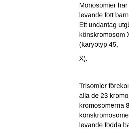
Monosomier har in
levande fött barn 
Ett undantag utg
könskromosom 
(karyotyp 45,
X).
Trisomier föreko
alla de 23 kromo
kromosomerna 8,
könskromosomern
levande födda ba