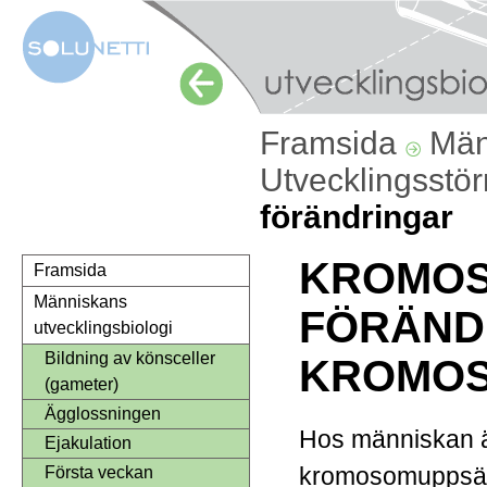
Framsida
Män
Utvecklingsstö
förändringar
KROMO
Framsida
Människans
FÖRÄND
utvecklingsbiologi
Bildning av könsceller
KROMOS
(gameter)
Ägglossningen
Hos människan är
Ejakulation
kromosomuppsät
Första veckan