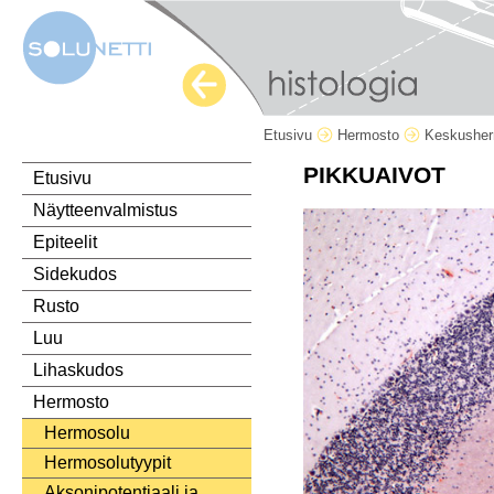
Etusivu
Hermosto
Keskushe
PIKKUAIVOT
Etusivu
Näytteenvalmistus
Epiteelit
Sidekudos
Rusto
Luu
Lihaskudos
Hermosto
Hermosolu
Hermosolutyypit
Aksonipotentiaali ja