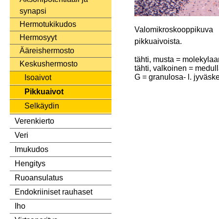
synapsi
Hermotukikudos
Valomikroskooppikuva (
Hermosyyt
pikkuaivoista.
Ääreishermosto
tähti, musta = molekylaa
Keskushermosto
tähti, valkoinen = medul
G = granulosa- l. jyväsk
Isoaivot
Pikkuaivot
Selkäydin
Verenkierto
Veri
Imukudos
Hengitys
Ruoansulatus
Endokriiniset rauhaset
Iho