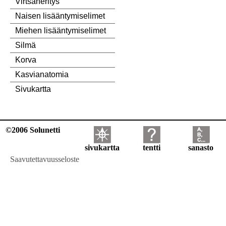
Virtsaneritys
Naisen lisääntymiselimet
Miehen lisääntymiselimet
Silmä
Korva
Kasvianatomia
Sivukartta
©2006 Solunetti
sivukartta
tentti
sanasto
Saavutettavuusseloste