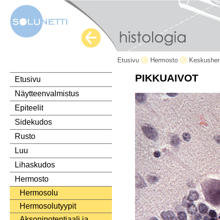
Etusivu
Hermosto
Keskushe
PIKKUAIVOT
Etusivu
Näytteenvalmistus
Epiteelit
Sidekudos
Rusto
Luu
Lihaskudos
Hermosto
Hermosolu
Hermosolutyypit
Aksonipotentiaali ja