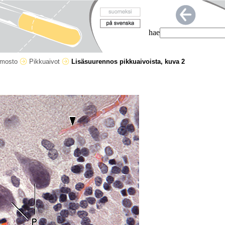
hae
rmosto
Pikkuaivot
Lisäsuurennos pikkuaivoista, kuva 2