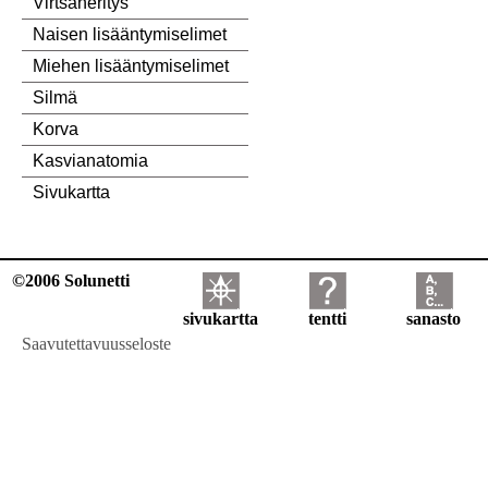
Virtsaneritys
Naisen lisääntymiselimet
Miehen lisääntymiselimet
Silmä
Korva
Kasvianatomia
Sivukartta
©2006 Solunetti
sivukartta
tentti
sanasto
Saavutettavuusseloste