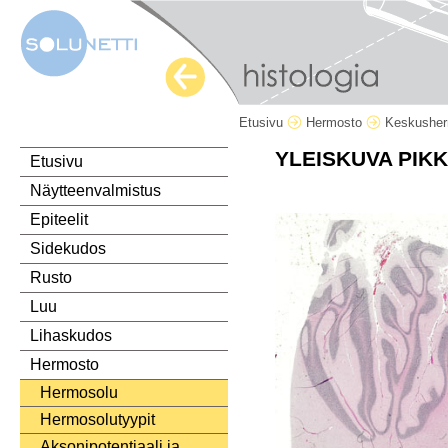
Etusivu
Hermosto
Keskushe
YLEISKUVA PIK
Etusivu
Näytteenvalmistus
Epiteelit
Sidekudos
Rusto
Luu
Lihaskudos
Hermosto
Hermosolu
Hermosolutyypit
Aksonipotentiaali ja