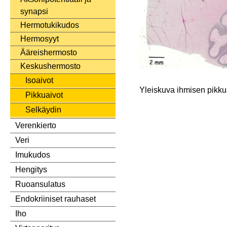
synapsi
Hermotukikudos
Hermosyyt
Ääreishermosto
Keskushermosto
Isoaivot
Yleiskuva ihmisen pikku
Pikkuaivot
Selkäydin
Verenkierto
Veri
Imukudos
Hengitys
Ruoansulatus
Endokriiniset rauhaset
Iho