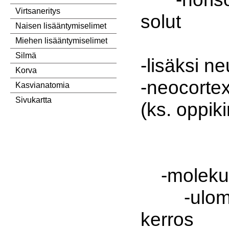
Virtsaneritys
solut
Naisen lisääntymiselimet
Miehen lisääntymiselimet
Silmä
-lisäksi ne
Korva
-neocort
Kasvianatomia
Sivukartta
(ks. oppiki
-molekul
-ulompi
kerros