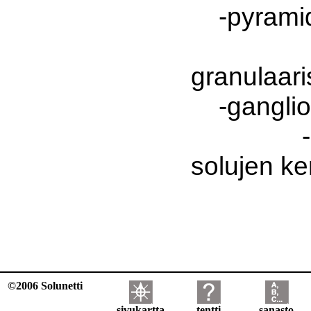
-pyramida
-si
granulaari
-ganglio
-moni
solujen ke
©2006 Solunetti
sivukartta
tentti
sanasto