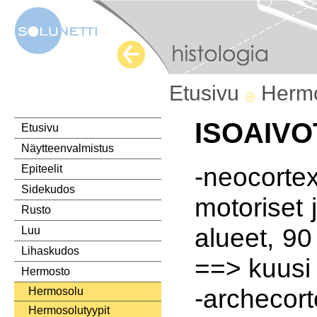
Etusivu
Herm
ISOAIVO
Etusivu
Näytteenvalmistus
-neocorte
Epiteelit
Sidekudos
motoriset j
Rusto
alueet, 9
Luu
Lihaskudos
==> kuusi 
Hermosto
-archecor
Hermosolu
Hermosolutyypit