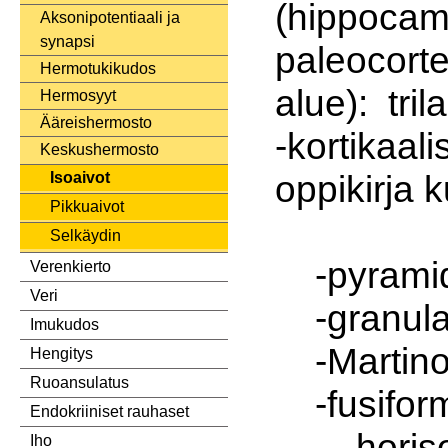
(hippo
Aksonipotentiaali ja
synapsi
paleocort
Hermotukikudos
alue): tril
Hermosyyt
Ääreishermosto
-kortikaali
Keskushermosto
oppikirja k
Isoaivot
Pikkuaivot
Selkäydin
-pyramida
Verenkierto
Veri
-granulaa
Imukudos
-Martinot
Hengitys
Ruoansulatus
-fusiform
Endokriiniset rauhaset
-horisont
Iho