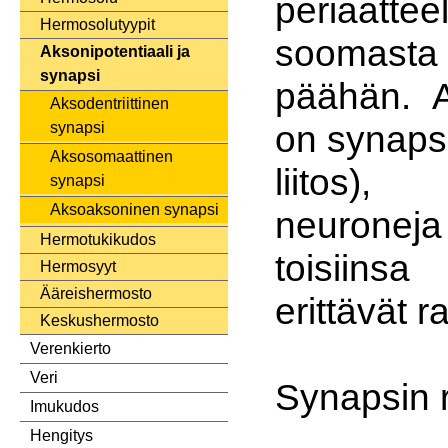
periaat
Hermosolutyypit
soomas
Aksonipotentiaali ja
synapsi
päähän. 
Aksodentriittinen
on synapsi
synapsi
Aksosomaattinen
liitos),
synapsi
Aksoaksoninen synapsi
neuroneja
Hermotukikudos
toisiins
Hermosyyt
Ääreishermosto
erittävät r
Keskushermosto
Verenkierto
Veri
Synapsin 
Imukudos
Hengitys