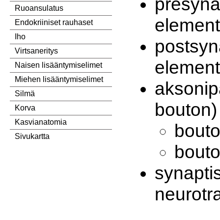
presyna
Ruoansulatus
element
Endokriiniset rauhaset
Iho
postsyn
Virtsaneritys
element
Naisen lisääntymiselimet
Miehen lisääntymiselimet
aksonip
Silmä
bouton)
Korva
Kasvianatomia
bouto
Sivukartta
bout
synapti
neurotra