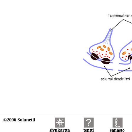
©2006 Solunetti
sivukartta
tentti
sanasto