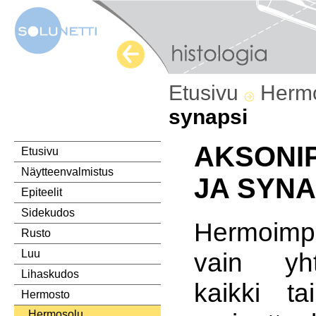
Etusivu
Herm
synapsi
AKSONI
Etusivu
Näytteenvalmistus
JA SYNA
Epiteelit
Sidekudos
Hermoim
Rusto
vain yh
Luu
Lihaskudos
kaikki t
Hermosto
Hermosolu