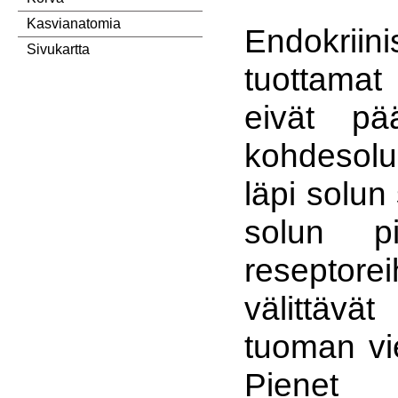
Kasvianatomia
Endokriin
Sivukartta
tuottamat
eivät pä
kohdesol
läpi solun 
solun pi
resepto
välittä
tuoman vi
Pienet r