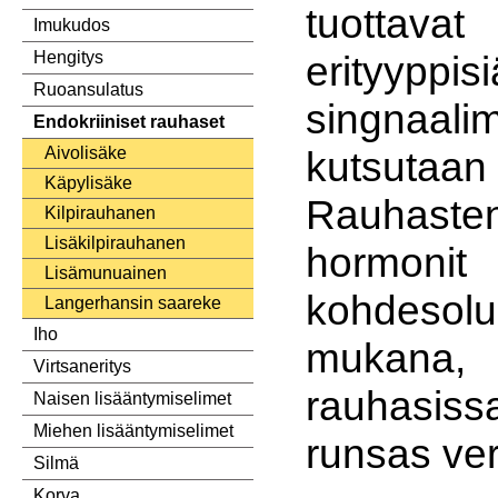
tuotta
Imukudos
erityyppisi
Hengitys
Ruoansulatus
singnaalim
Endokriiniset rauhaset
kutsutaa
Aivolisäke
Käpylisäke
Rauhast
Kilpirauhanen
Lisäkilpirauhanen
hormoni
Lisämunuainen
kohdesol
Langerhansin saareke
Iho
mukana,
Virtsaneritys
rauhasis
Naisen lisääntymiselimet
Miehen lisääntymiselimet
runsas ver
Silmä
Korva