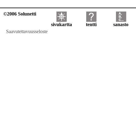
©2006 Solunetti
sivukartta
tentti
sanasto
Saavutettavuusseloste