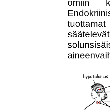
omiin ko
Endokriin
tuottam
säätele
solunsisäi
aineenvai