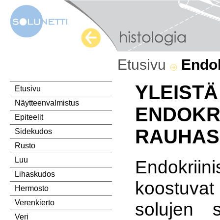
Etusivu
Endok
YLEISTÄ
Etusivu
Näytteenvalmistus
ENDOKRI
Epiteelit
RAUHAS
Sidekudos
Rusto
Luu
Endokrii
Lihaskudos
koostuv
Hermosto
Verenkierto
solujen s
Veri