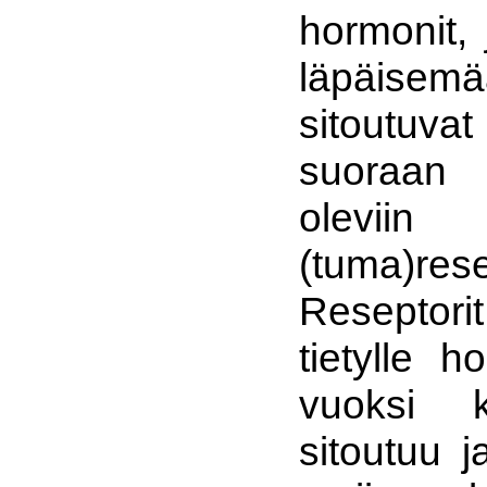
hormonit,
läpäisemä
sitoutuv
suoraan 
oleviin
(tuma)rese
Reseptorit
tietylle h
vuoksi 
sitoutuu j