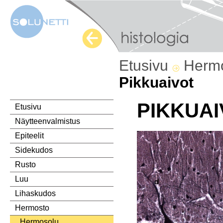
Etusivu
Herm
Pikkuaivot
PIKKUAI
Etusivu
Näytteenvalmistus
Epiteelit
Sidekudos
Rusto
Luu
Lihaskudos
Hermosto
Hermosolu