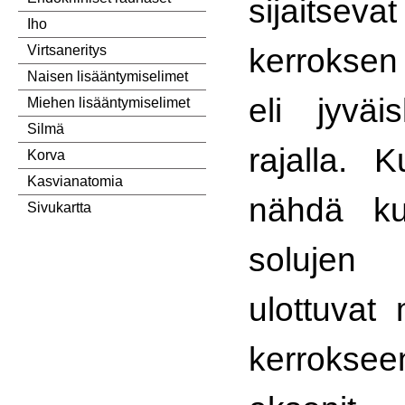
sijaitseva
Iho
kerroksen 
Virtsaneritys
Naisen lisääntymiselimet
eli jyväi
Miehen lisääntymiselimet
Silmä
rajalla. 
Korva
Kasvianatomia
nähdä ku
Sivukartta
solujen 
ulottuvat
kerroks