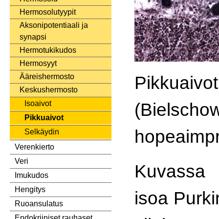
Hermosolutyypit
Aksonipotentiaali ja
synapsi
Hermotukikudos
Hermosyyt
Pikkuaivot
Ääreishermosto
Keskushermosto
(Bielscho
Isoaivot
Pikkuaivot
hopeaimpr
Selkäydin
Verenkierto
Veri
Kuvassa 
Imukudos
Hengitys
isoa Purki
Ruoansulatus
Endokriiniset rauhaset