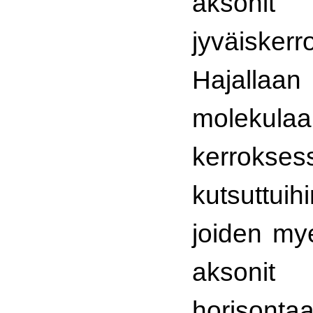
aksoni
jyväiskerr
Hajallaa
molekulaa
kerrokses
kutsuttuih
joiden my
aksoni
horisontaal