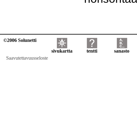
©2006 Solunetti
sivukartta
tentti
sanasto
Saavutettavuusseloste