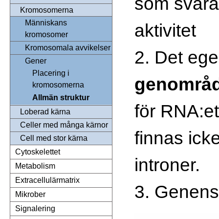
som svara
Kromosomerna
Människans
aktivitet
kromosomer
Kromosomala avvikelser
2. Det ege
Gener
Placering i
genområd
kromosomerna
Allmän struktur
för RNA:e
Loberad kärna
Celler med många kärnor
finnas ic
Cell med stor kärna
Cytoskelettet
introner.
Metabolism
Extracellulärmatrix
3. Genen
Mikrober
Signalering