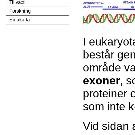
Tillväxt
Forskning
Sidakarta
I eukaryo
består ge
område va
exoner
, s
proteiner
som inte k
Vid sidan 