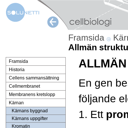
Framsida
Kä
Allmän struktu
ALLMÄN
Framsida
Historia
Cellens sammansättning
En gen be
Cellmembranet
Membranens kretslopp
följande e
Kärnan
1. Ett
pro
Kärnans byggnad
Kärnans uppgifter
Kromatin