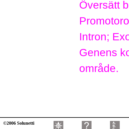
Översätt bi
Promotoro
Intron; Ex
Genens k
område.
©2006 Solunetti