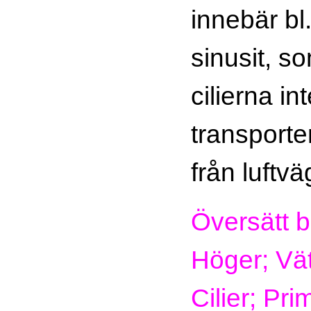
innebär bl
sinusit, s
cilierna in
transporte
från luftv
Översätt b
Höger; Vä
Cilier; Prim