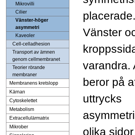
Mikrovilli
placerade
Cilier
Vänster-höger
asymmetri
Vänster o
Kaveoler
Cell-celladhesion
kroppssida 
Transport av ämnen
genom cellmembranet
varandra.
Teorier rörande
membraner
beror på a
Membranens kretslopp
Kärnan
uttrycks
Cytoskelettet
Metabolism
asymmetri
Extracellulärmatrix
Mikrober
olika sido