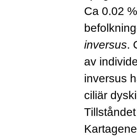
Ca 0.02 %
befolknin
inversus
.
av individ
inversus h
ciliär dys
Tillståndet
Kartagene