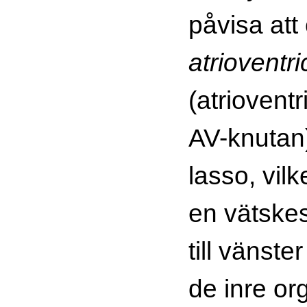
påvisa att 
atrioventri
(atriovent
AV-knutan)
lasso, vilk
en vätske
till vänst
de inre o