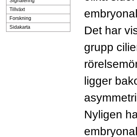
Signalering
Tillväxt
embryonal
Forskning
Det har vis
Sidakarta
grupp cili
rörelsemön
ligger ba
asymmetr
Nyligen ha
embryonal