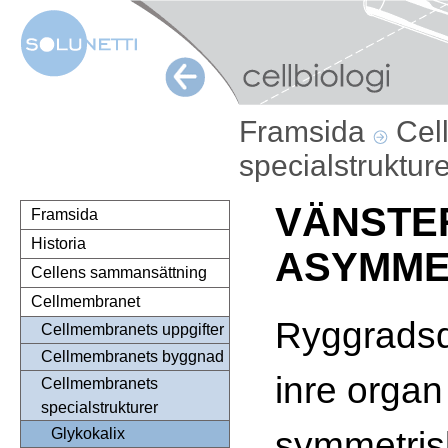
Framsida
Cel
specialstruktur
VÄNSTE
Framsida
Historia
ASYMME
Cellens sammansättning
Cellmembranet
Ryggradsd
Cellmembranets uppgifter
Cellmembranets byggnad
inre organ
Cellmembranets
specialstrukturer
symmetris
Glykokalix