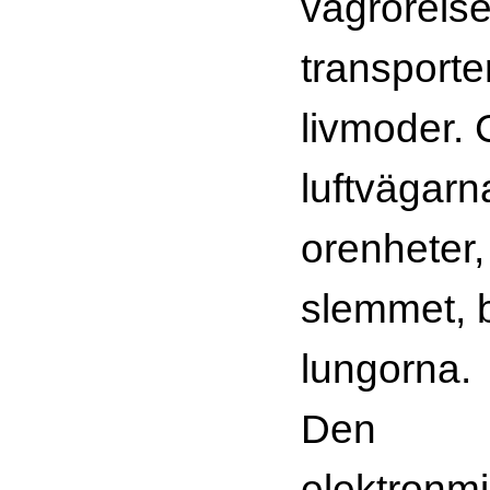
vågrörels
transporter
livmoder. C
luftvägarn
orenheter,
slemmet, b
lungorna.
Den
elektronm