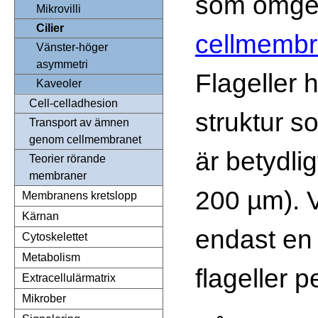
som omge
Mikrovilli
Cilier
cellmemb
Vänster-höger
asymmetri
Flageller
Kaveoler
Cell-celladhesion
struktur s
Transport av ämnen
genom cellmembranet
är betydlig
Teorier rörande
membraner
200 µm). V
Membranens kretslopp
Kärnan
endast en 
Cytoskelettet
Metabolism
flageller pe
Extracellulärmatrix
Mikrober