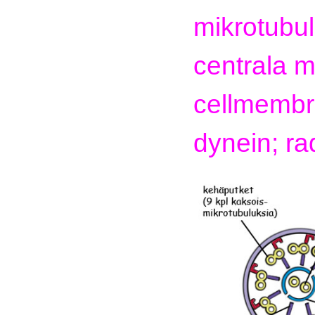
mikrotubul
centrala m
cellmembra
dynein; ra