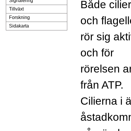
Signalering
Både cilie
Tillväxt
och flagell
Forskning
Sidakarta
rör sig akti
och för
rörelsen 
från ATP.
Cilierna i
åstadkom