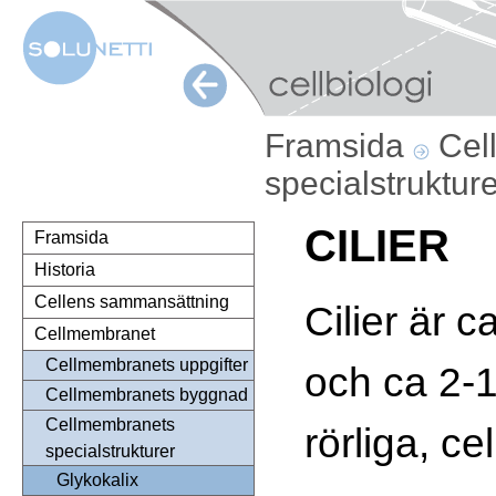
Framsida
Cel
specialstruktur
CILIER
Framsida
Historia
Cellens sammansättning
Cilier är 
Cellmembranet
Cellmembranets uppgifter
och ca 2-
Cellmembranets byggnad
Cellmembranets
rörliga, ce
specialstrukturer
Glykokalix