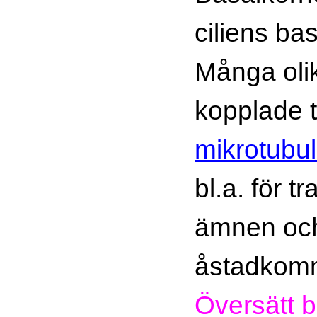
ciliens bas
Många olik
kopplade ti
mikrotubul
bl.a. för t
ämnen och 
åstadkomm
Översätt bi