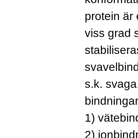
protein är 
viss grad 
stabiliser
svavelbin
s.k. svaga
bindninga
1) vätebin
2) jonbin