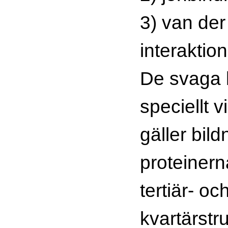
3) van de
interaktion
De svaga 
speciellt v
gäller bil
proteinern
tertiär- oc
kvartärstru