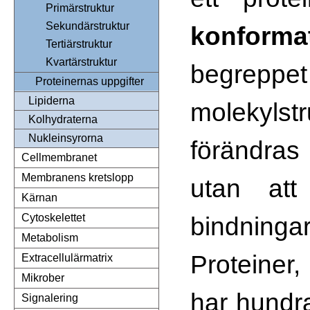
Primärstruktur
Sekundärstruktur
konforma
Tertiärstruktur
Kvartärstruktur
begrepp
Proteinernas uppgifter
Lipiderna
molekylst
Kolhydraterna
Nukleinsyrorna
förändras
Cellmembranet
Membranens kretslopp
utan att
Kärnan
bindning
Cytoskelettet
Metabolism
Prote
Extracellulärmatrix
Mikrober
har hundra
Signalering