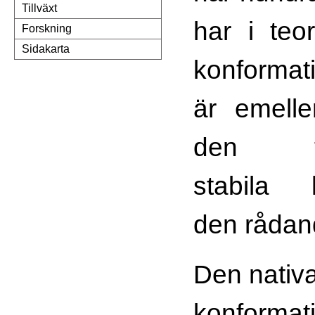
Tillväxt
har i teor
Forskning
Sidakarta
konformat
är emelle
den ter
stabila k
den rådan
Den nativ
konformati