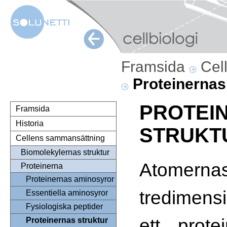
Framsida
Cel
Proteinernas
PROTEI
Framsida
Historia
STRUKT
Cellens sammansättning
Biomolekylernas struktur
Atomerna
Proteinerna
Proteinernas aminosyror
tredimensi
Essentiella aminosyror
Fysiologiska peptider
ett prote
Proteinernas struktur