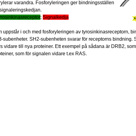
orylerar varandra. Fosforyleringen ger bindningsställen
 signaleringskedjan.
rosinkinasreceptor
;
Signalkedja
m uppstår i och med fosforyleringen av tyrosinkinasreceptorn, bi
3-subenheter. SH2-subenheten svarar för receptorns bindning
förs vidare till nya proteiner. Ett exempel på sådana är DRB2, so
teiner, som för signalen vidare t.ex RAS.