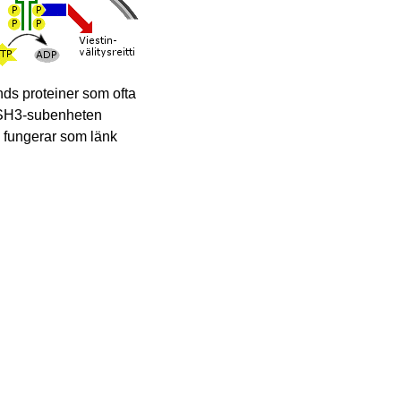
nds proteiner som ofta
. SH3-subenheten
m fungerar som länk