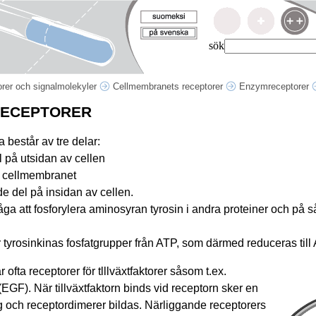
sök
rer och signalmolekyler
Cellmembranets receptorer
Enzymreceptorer
RECEPTORER
 består av tre delar:
 på utsidan av cellen
r cellmembranet
de del på insidan av cellen.
ga att fosforylera aminosyran tyrosin i andra proteiner och på s
tyrosinkinas fosfatgrupper från ATP, som därmed reduceras till
 ofta receptorer för tlllväxtfaktorer såsom t.ex.
EGF). När tillväxtfaktorn binds vid receptorn sker en
g och receptordimerer bildas. Närliggande receptorers