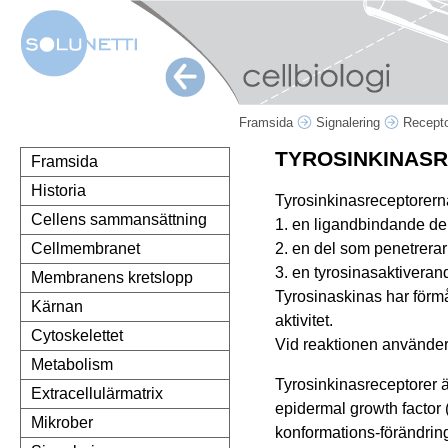
Framsida
Signalering
Recepto
TYROSINKINAS
Framsida
Historia
Tyrosinkinasreceptorerna
Cellens sammansättning
1. en ligandbindande del
2. en del som penetrera
Cellmembranet
3. en tyrosinasaktiveran
Membranens kretslopp
Tyrosinaskinas har förmå
Kärnan
aktivitet.
Cytoskelettet
Vid reaktionen använder 
Metabolism
Tyrosinkinasreceptorer är
Extracellulärmatrix
epidermal growth factor (
Mikrober
konformations-förändrin