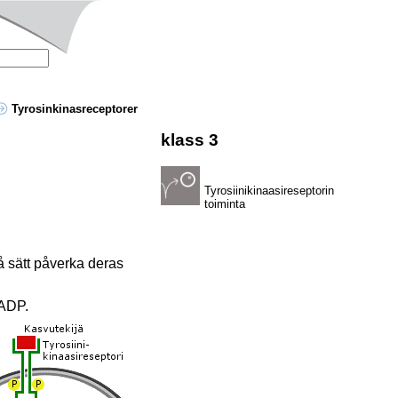
Tyrosinkinasreceptorer
klass 3
Tyrosiinikinaasireseptorin
toiminta
å sätt påverka deras
 ADP.