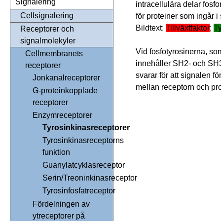
Signalering
intracellulära delar fosf
Cellsignalering
för proteiner som ingår i
Bildtext:
Tillväxtfaktor
;
Ty
Receptorer och
signalmolekyler
Vid fosfotyrosinerna, so
Cellmembranets
innehåller SH2- och SH
receptorer
svarar för att signalen 
Jonkanalreceptorer
mellan receptorn och pro
G-proteinkopplade
receptorer
Enzymreceptorer
Tyrosinkinasreceptorer
Tyrosinkinasreceptorns
funktion
Guanylatcyklasreceptor
Serin/Treoninkinasreceptor
Tyrosinfosfatreceptor
Fördelningen av
ytreceptorer på