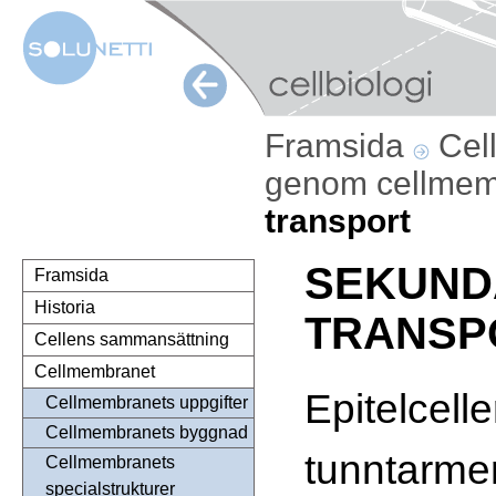
Framsida
Cel
genom cellme
transport
SEKUND
Framsida
Historia
TRANSP
Cellens sammansättning
Cellmembranet
Epitelcelle
Cellmembranets uppgifter
Cellmembranets byggnad
tunntarme
Cellmembranets
specialstrukturer