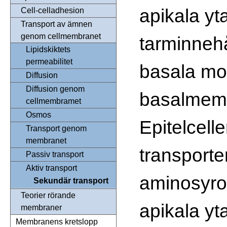
apikala yt
Cell-celladhesion
Transport av ämnen
genom cellmembranet
tarminnehå
Lipidskiktets
permeabilitet
basala mo
Diffusion
Diffusion genom
basalmem
cellmembramet
Osmos
Epitelcell
Transport genom
membranet
transporte
Passiv transport
Aktiv transport
aminosyro
Sekundär transport
Teorier rörande
apikala yta
membraner
Membranens kretslopp