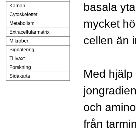
basala yt
Kärnan
Cytoskelettet
mycket hö
Metabolism
Extracellulärmatrix
cellen än i
Mikrober
Signalering
Tillväxt
Forskning
Med hjälp
Sidakarta
jongradien
och amino
från tarmin