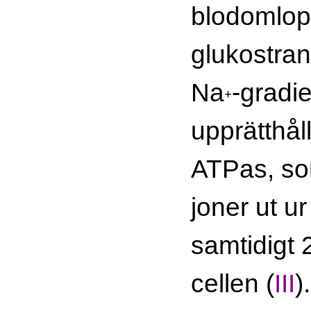
blodomlop
glukostran
Na
-gradi
+
upprätthål
ATPas, so
joner ut ur
samtidigt 
cellen (
III
)