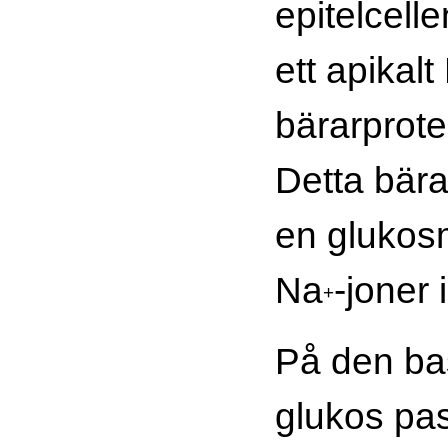
epitelcelle
ett apikalt
bärarprote
Detta bära
en glukos
Na
-joner i
+
På den bas
glukos pass