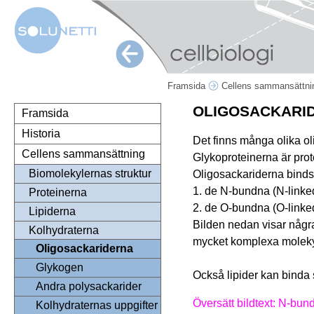
Framsida
Cellens sammansättn
OLIGOSACKARI
Framsida
Historia
Det finns många olika oli
Cellens sammansättning
Glykoproteinerna är pro
Biomolekylernas struktur
Oligosackariderna binds t
1. de N-bundna (N-linked
Proteinerna
2. de O-bundna (O-linked)
Lipiderna
Bilden nedan visar någr
Kolhydraterna
mycket komplexa molekyl
Oligosackariderna
Glykogen
Också lipider kan binda 
Andra polysackarider
Översätt bildtext: N-bun
Kolhydraternas uppgifter