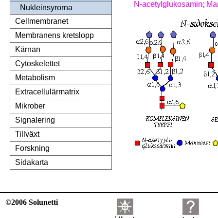
N-acetylglukosamin; Man
Nukleinsyrorna
Cellmembranet
Membranens kretslopp
Kärnan
Cytoskelettet
Metabolism
Extracellulärmatrix
Mikrober
Signalering
Tillväxt
Forskning
Sidakarta
©2006 Solunetti