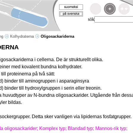
sök
ing
Kolhydraterna
Oligosackariderna
DERNA
gosackariderna i cellerna. De är strukturellt olika.
teiner med kovalent bundna kolhydrater.
ill proteinerna på två sätt:
) binder till aminogruppen i asparaginsyra
 binder till hydroxylgruppen i serin eller treonin.
a huvudtyper av N-bundna oligosackarider. Utgående från dess
er bildas.
sockergrupper. Detta sker vanligen via lipidernas fosfatgrupper.
da oligosackarider; Komplex typ; Blandad typ; Mannos-rik typ;