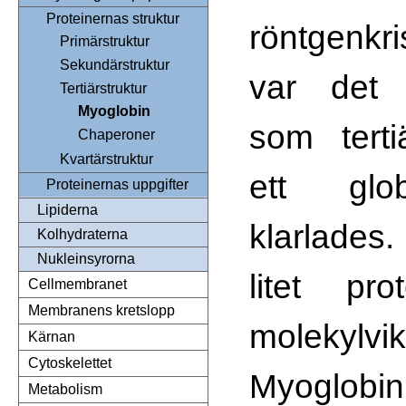
Proteinernas struktur
röntgenkri
Primärstruktur
Sekundärstruktur
var det 
Tertiärstruktur
Myoglobin
som terti
Chaperoner
Kvartärstruktur
ett glob
Proteinernas uppgifter
Lipiderna
klarlades.
Kolhydraterna
Nukleinsyrorna
litet p
Cellmembranet
Membranens kretslopp
molekylv
Kärnan
Cytoskelettet
Myoglobin
Metabolism