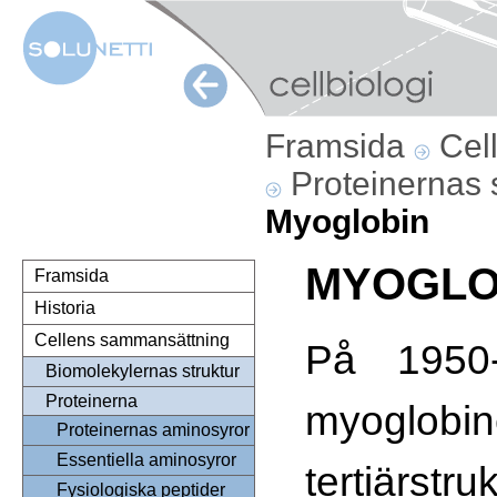
Framsida
Cel
Proteinernas 
Myoglobin
MYOGLO
Framsida
Historia
Cellens sammansättning
På 1950-t
Biomolekylernas struktur
Proteinerna
myoglobin
Proteinernas aminosyror
Essentiella aminosyror
tertiärst
Fysiologiska peptider