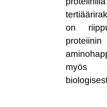
proteiinil
tertiäärir
on riipp
proteiinin
aminohapp
myös 
biologises