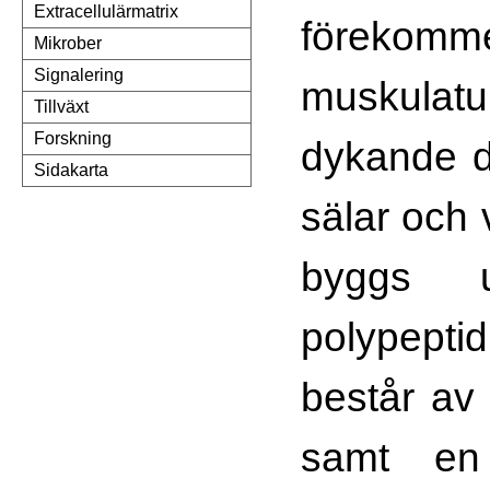
Extracellulärmatrix
förekom
Mikrober
Signalering
muskul
Tillväxt
Forskning
dykande d
Sidakarta
sälar och 
byggs
polypep
består av
samt en