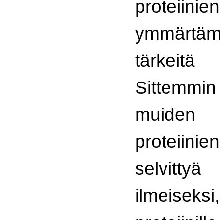
proteiin
ymmärtäm
tärkeitä 
Sittem
muiden g
proteiin
selvitt
ilmeiseksi