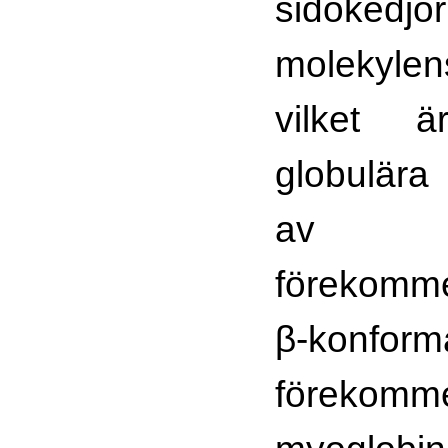
sidoked
molekyle
vilket ä
globulära
av my
förekommer
β-konform
förekomm