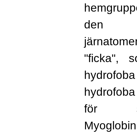
hemgruppe
den sy
järnatom
"ficka",
hydrofoba
hydrofoba 
för syr
Myoglobin