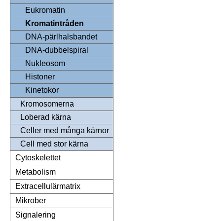
Eukromatin
Kromatintråden
DNA-pärlhalsbandet
DNA-dubbelspiral
Nukleosom
Histoner
Kinetokor
Kromosomerna
Loberad kärna
Celler med många kärnor
Cell med stor kärna
Cytoskelettet
Metabolism
Extracellulärmatrix
Mikrober
Signalering