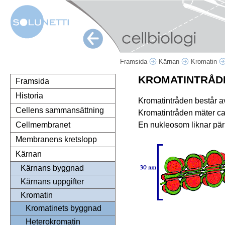
Framsida
Kärnan
Kromatin
KROMATINTRÅD
Framsida
Historia
Kromatintråden består a
Cellens sammansättning
Kromatintråden mäter c
En nukleosom liknar pärl
Cellmembranet
Membranens kretslopp
Kärnan
Kärnans byggnad
Kärnans uppgifter
Kromatin
Kromatinets byggnad
Heterokromatin