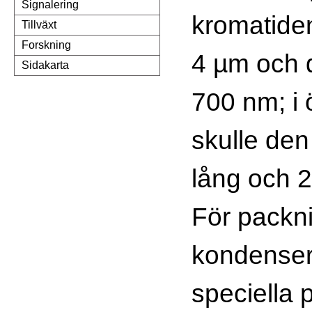
Signalering
kromatide
Tillväxt
Forskning
4 µm och d
Sidakarta
700 nm; i
skulle den
lång och 2
För packni
kondenser
speciella p