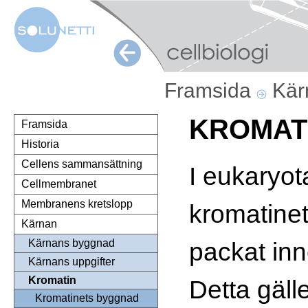
Framsida
Kä
KROMAT
Framsida
Historia
Cellens sammansättning
I eukaryota
Cellmembranet
Membranens kretslopp
kromatinet
Kärnan
packat inn
Kärnans byggnad
Kärnans uppgifter
Kromatin
Detta gälle
Kromatinets byggnad