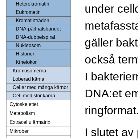
Heterokromatin
under cell
Eukromatin
Kromatintråden
metafasst
DNA-pärlhalsbandet
DNA-dubbelspiral
gäller bak
Nukleosom
Histoner
också ter
Kinetokor
Kromosomerna
I bakterier
Loberad kärna
Celler med många kärnor
DNA:et eme
Cell med stor kärna
Cytoskelettet
ringformat
Metabolism
Extracellulärmatrix
I slutet av
Mikrober