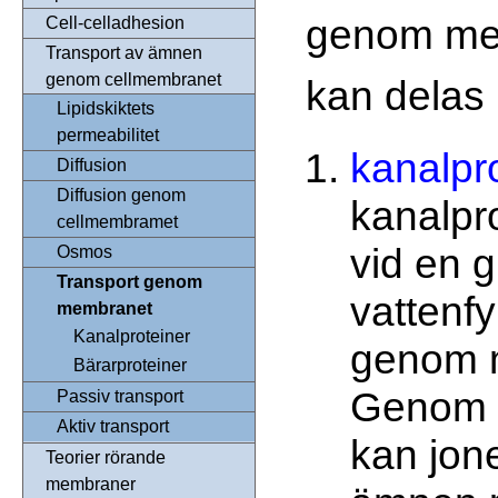
genom me
Cell-celladhesion
Transport av ämnen
genom cellmembranet
kan delas 
Lipidskiktets
permeabilitet
kanalpr
Diffusion
Diffusion genom
kanalpro
cellmembramet
vid en g
Osmos
Transport genom
vattenfy
membranet
Kanalproteiner
genom 
Bärarproteiner
Genom 
Passiv transport
Aktiv transport
kan jone
Teorier rörande
membraner