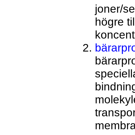
joner/s
högre ti
koncent
bärarpro
bärarpr
speciell
bindning
molekyl
transpo
membra