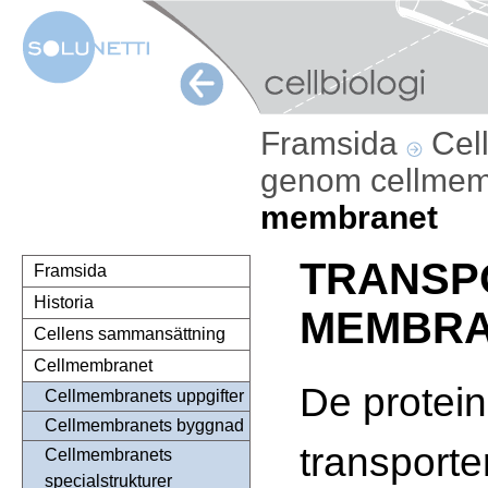
Framsida
Cel
genom cellme
membranet
TRANSP
Framsida
Historia
MEMBR
Cellens sammansättning
Cellmembranet
De protein
Cellmembranets uppgifter
Cellmembranets byggnad
transport
Cellmembranets
specialstrukturer