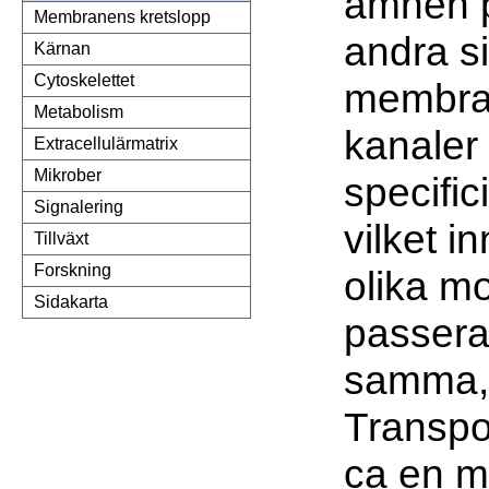
ämnen p
Membranens kretslopp
andra s
Kärnan
Cytoskelettet
membra
Metabolism
kanaler 
Extracellulärmatrix
Mikrober
specific
Signalering
vilket i
Tillväxt
Forskning
olika m
Sidakarta
passer
samma, 
Transpo
ca en mi