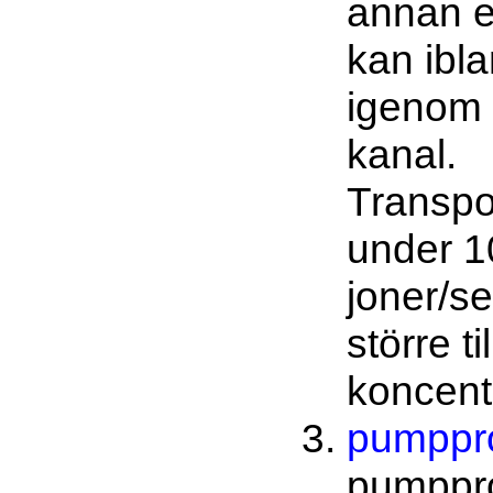
annan e
kan ibla
igenom
kanal.
Transpo
under 1
joner/s
större ti
koncent
pumppro
pumppro