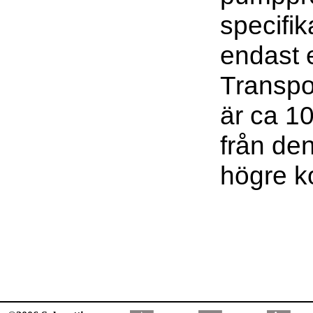
specifik
endast e
Transpo
är ca 1
från den
högre k