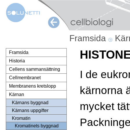
Framsida
Kä
HISTON
Framsida
Historia
Cellens sammansättning
I de eukr
Cellmembranet
Membranens kretslopp
kärnorna 
Kärnan
mycket tät
Kärnans byggnad
Kärnans uppgifter
Kromatin
Packninge
Kromatinets byggnad