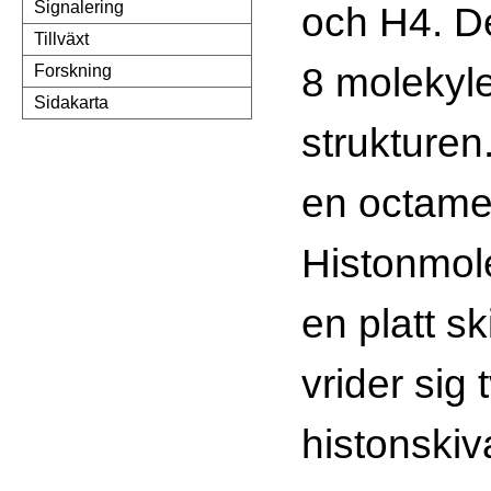
Signalering
och H4. De
Tillväxt
8 molekyle
Forskning
Sidakarta
strukturen
en octamer
Histonmole
en platt s
vrider sig 
histonski