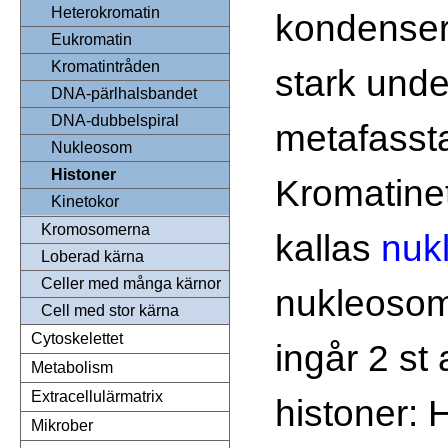
Heterokromatin
kondenser
Eukromatin
Kromatintråden
stark unde
DNA-pärlhalsbandet
DNA-dubbelspiral
metafasst
Nukleosom
Histoner
Kromatine
Kinetokor
Kromosomerna
kallas
nuk
Loberad kärna
Celler med många kärnor
nukleosom
Cell med stor kärna
Cytoskelettet
ingår 2 st 
Metabolism
Extracellulärmatrix
histoner:
Mikrober