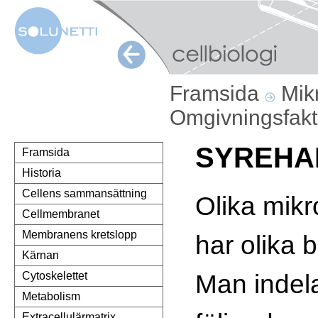
Framsida
Mik
Omgivningsfak
SYREHA
Framsida
Historia
Cellens sammansättning
Olika mik
Cellmembranet
Membranens kretslopp
har olika 
Kärnan
Man indel
Cytoskelettet
Metabolism
Extracellulärmatrix