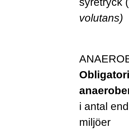
syretryck 
volutans)
ANAERO
Obligator
anaerobe
i antal end
miljöer