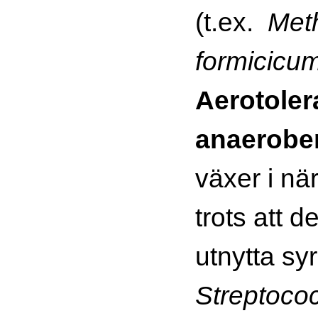
(t.ex.
Met
formicicu
Aerotoler
anaerobe
växer i nä
trots att d
utnytta syr
Streptoco