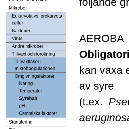
följande g
Mikrober
Eukaryota vs. prokaryota
celler
Bakterier
AEROBA
Virus
Andra mikrober
Obligator
Tillväxt och förökning
Tillväxtfaser i
kan växa e
mikrobpopulationen
Omgivningsfaktorer
av syre
Näring
Temperatur
(t.ex.
Pse
Syrehalt
pH
Osmotiska faktorer
aeruginos
Signalering