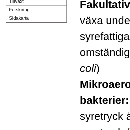
Fakultati
Tillväxt
Forskning
växa unde
Sidakarta
syrefattiga
omständigh
coli
)
Mikroaero
bakterier:
syretryck