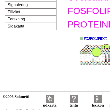
Signalering
FOSFOLI
Tillväxt
Forskning
PROTEIN
Sidakarta
©2006 Solunetti
sidkarta
tenta
lexikon