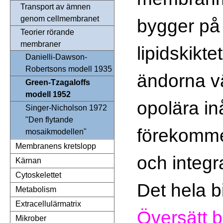
Transport av ämnen
genom cellmembranet
bygger på
Teorier rörande
membraner
lipidskikte
Danielli-Dawson-
Robertsons modell 1935
ändorna vä
Green-Tzagaloffs
modell 1952
opolära i
Singer-Nicholson 1972
"Den flytande
förekommer
mosaikmodellen"
Membranens kretslopp
och integr
Kärnan
Cytoskelettet
Det hela b
Metabolism
Extracellulärmatrix
Översätt bi
Mikrober