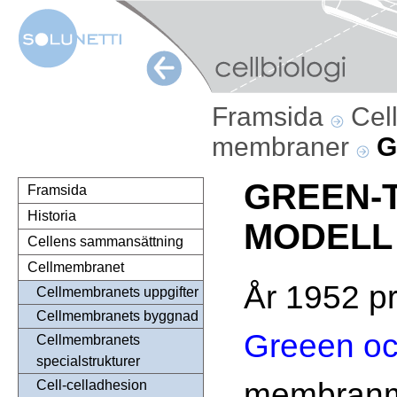
Framsida
Cel
membraner
G
GREEN-
Framsida
Historia
MODELL 
Cellens sammansättning
Cellmembranet
År 1952 p
Cellmembranets uppgifter
Cellmembranets byggnad
Greeen oc
Cellmembranets
specialstrukturer
membranmo
Cell-celladhesion