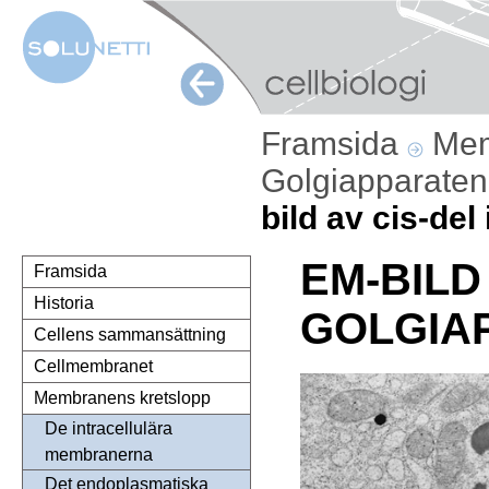
Framsida
Mem
Golgiapparate
bild av cis-del
EM-BILD 
Framsida
Historia
GOLGIA
Cellens sammansättning
Cellmembranet
Membranens kretslopp
De intracellulära
membranerna
Det endoplasmatiska