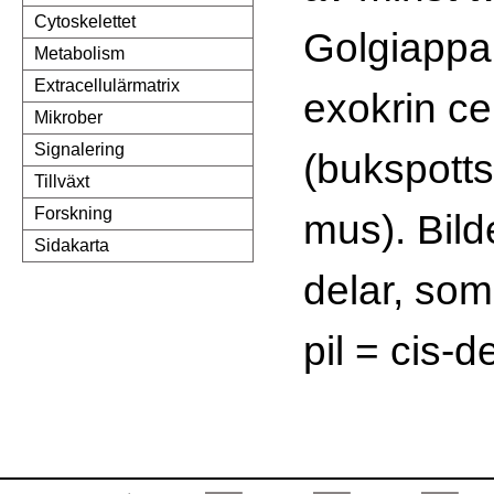
Cytoskelettet
Golgiappar
Metabolism
Extracellulärmatrix
exokrin cel
Mikrober
Signalering
(bukspotts
Tillväxt
Forskning
mus). Bild
Sidakarta
delar, som
pil = cis-d