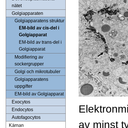
nätet
Golgiapparaten
Golgiapparatens struktur
EM-bild av cis-del i
Golgiapparat
EM-bild av trans-del i
Golgiapparat
Modifiering av
sockergrupper
Golgi och mikrotubuler
Golgiapparatens
uppgifter
EM-bild av Golgiapparat
Exocytos
Elektronmi
Endocytos
Autofagocytos
av minst t
Kärnan