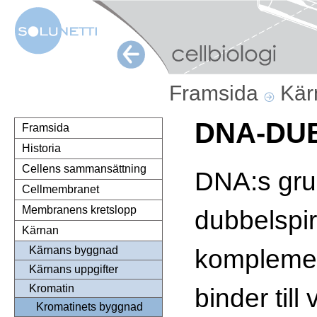
Framsida
Kä
DNA-DU
Framsida
Historia
Cellens sammansättning
DNA:s gru
Cellmembranet
Membranens kretslopp
dubbelspira
Kärnan
komplemen
Kärnans byggnad
Kärnans uppgifter
Kromatin
binder til
Kromatinets byggnad