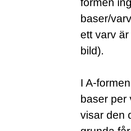
formen in
baser/var
ett varv ä
bild).
I A-formen 
baser per 
visar den
grunda får