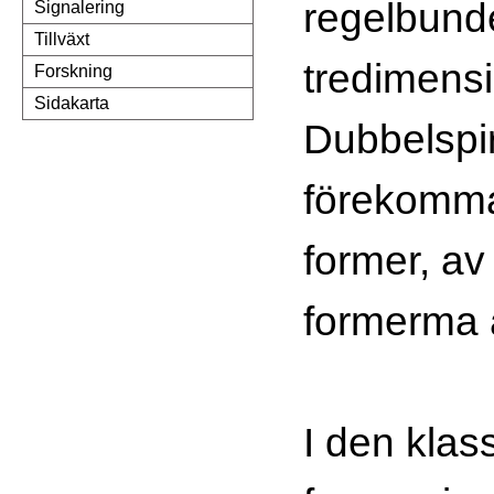
regelbund
Signalering
Tillväxt
tredimensio
Forskning
Sidakarta
Dubbelspi
förekomma 
former, av
formerma 
I den klas