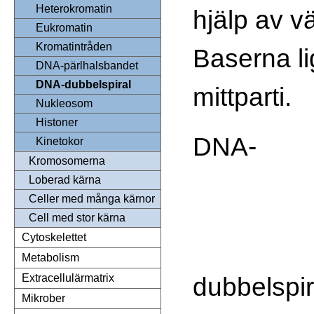
Heterokromatin
hjälp av v
Eukromatin
Kromatintråden
Baserna li
DNA-pärlhalsbandet
DNA-dubbelspiral
mittparti.
Nukleosom
Histoner
DNA-
Kinetokor
Kromosomerna
Loberad kärna
Celler med många kärnor
Cell med stor kärna
Cytoskelettet
Metabolism
dubbelspir
Extracellulärmatrix
Mikrober