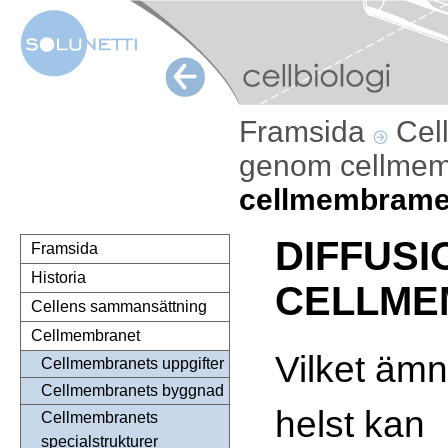
Framsida
Cel
genom cellme
cellmembrame
DIFFUS
Framsida
Historia
CELLME
Cellens sammansättning
Cellmembranet
Vilket äm
Cellmembranets uppgifter
Cellmembranets byggnad
helst kan
Cellmembranets
specialstrukturer