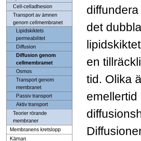
diffunder
Cell-celladhesion
Transport av ämnen
genom cellmembranet
det dubbl
Lipidskiktets
permeabilitet
lipidskiktet
Diffusion
Diffusion genom
en tillräckl
cellmembramet
Osmos
tid. Olika
Transport genom
membranet
emellertid
Passiv transport
Aktiv transport
diffusions
Teorier rörande
membraner
Diffusion
Membranens kretslopp
Kärnan