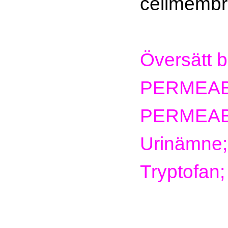
cellmembr
Översätt 
PERMEABI
PERMEABI
Urinämne;
Tryptofan;