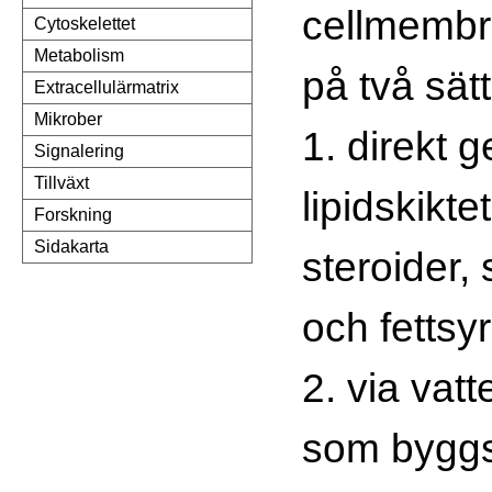
cellmembr
Cytoskelettet
Metabolism
på två sätt
Extracellulärmatrix
Mikrober
1. direkt 
Signalering
Tillväxt
lipidskiktet
Forskning
Sidakarta
steroider, 
och fettsy
2. via vatt
som byggs