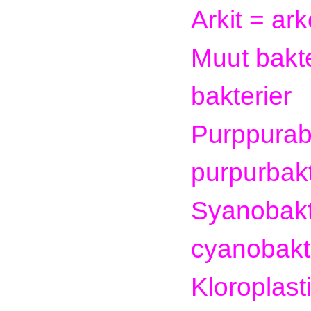
Arkit = ar
Muut bakte
bakterier
Purppurab
purpurbakt
Syanobakt
cyanobakt
Kloroplasti