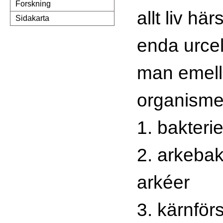
Forskning
allt liv h
Sidakarta
enda urcell
man emelle
organismer
1. bakterie
2. arkebakt
arkéer
3. kärnför