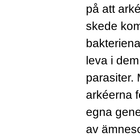
på att ark
skede komm
bakteriena 
leva i dem
parasiter.
arkéerna f
egna gener
av ämneso