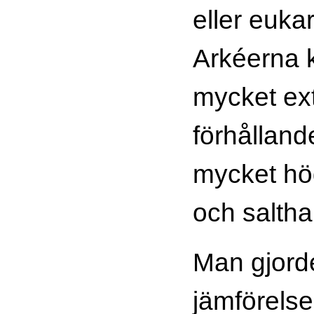
eller euka
Arkéerna 
mycket ex
förhålland
mycket hö
och salthal
Man gjord
jämförelse 