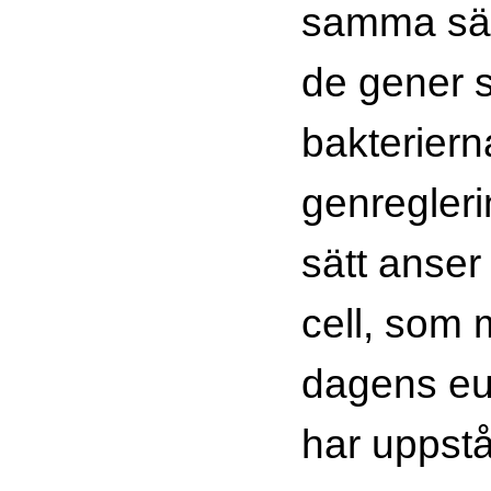
samma sät
de gener 
bakterier
genregleri
sätt anser
cell, som 
dagens euk
har uppstå