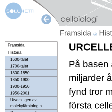
Framsida
His
URCELL
Framsida
Historia
1600-talet
På basen 
1700-talet
1800-1850
miljarder 
1850-1900
1900-1950
fynd tror 
1950-2001
Utveckligen av
första cel
molekylärbiologin