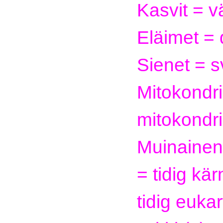
Kasvit = v
Eläimet = 
Sienet = 
Mitokondr
mitokondri
Muinainen 
= tidig kär
tidig eukar