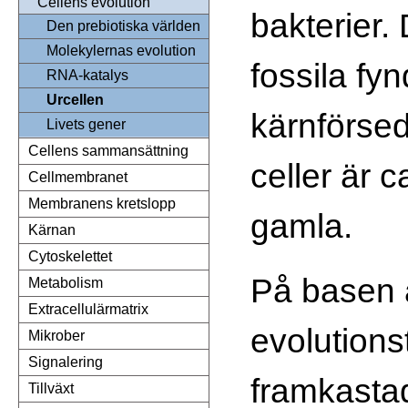
Cellens evolution
bakterier.
Den prebiotiska världen
Molekylernas evolution
fossila fy
RNA-katalys
Urcellen
kärnförse
Livets gener
Cellens sammansättning
celler är c
Cellmembranet
Membranens kretslopp
gamla.
Kärnan
Cytoskelettet
På basen 
Metabolism
Extracellulärmatrix
evolutions
Mikrober
Signalering
framkasta
Tillväxt