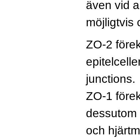
även vid a
möjligtvis 
ZO-2 före
epitelcelle
junctions.
ZO-1 för
dessutom i
och hjärtm