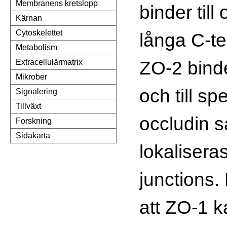
Membranens kretslopp
binder till
Kärnan
Cytoskelettet
långa C-te
Metabolism
ZO-2 binde
Extracellulärmatrix
Mikrober
och till s
Signalering
Tillväxt
occludin 
Forskning
Sidakarta
lokaliseras
junctions.
att ZO-1 k