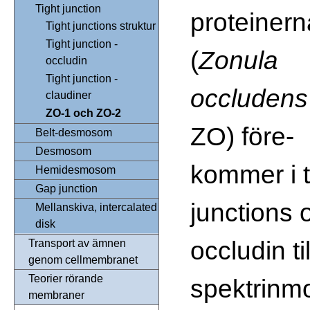
Tight junction
proteinern
Tight junctions struktur
Tight junction -
(
Zonula
occludin
Tight junction -
occludens
claudiner
ZO-1 och ZO-2
ZO) före-
Belt-desmosom
Desmosom
kommer i t
Hemidesmosom
Gap junction
junctions 
Mellanskiva, intercalated
disk
occludin ti
Transport av ämnen
genom cellmembranet
Teorier rörande
spektrinmo
membraner