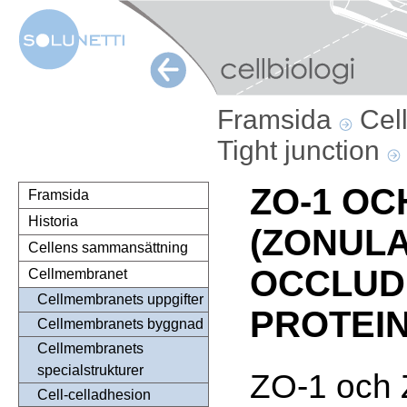
Framsida
Cel
Tight junction
ZO-1 OC
Framsida
Historia
(ZONUL
Cellens sammansättning
OCCLUD
Cellmembranet
Cellmembranets uppgifter
PROTEIN
Cellmembranets byggnad
Cellmembranets
specialstrukturer
ZO-1 och
Cell-celladhesion