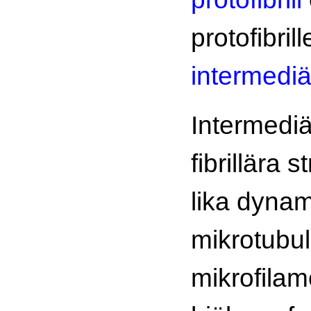
protofibrill
intermediä
Intermediä
fibrillära s
lika dyna
mikrotubul
mikrofila