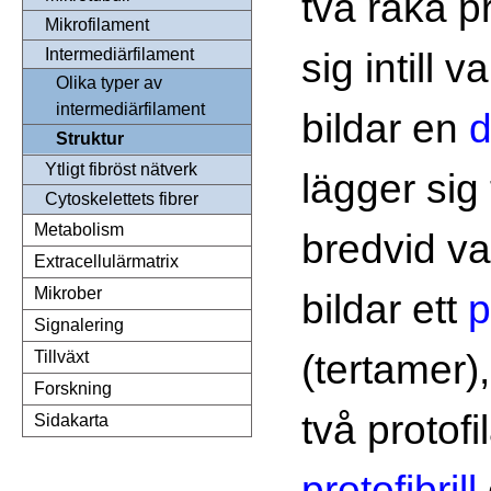
två raka p
Mikrofilament
sig intill 
Intermediärfilament
Olika typer av
intermediärfilament
bildar en
d
Struktur
Ytligt fibröst nätverk
lägger sig
Cytoskelettets fibrer
Metabolism
bredvid v
Extracellulärmatrix
Mikrober
bildar ett
p
Signalering
(tertamer),
Tillväxt
Forskning
två protof
Sidakarta
protofibrill