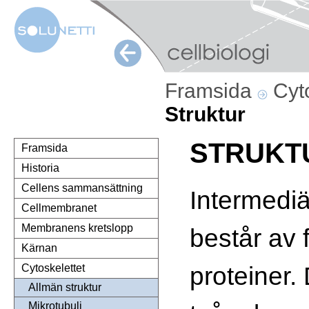
Framsida
Cyt
Struktur
STRUKT
Framsida
Historia
Cellens sammansättning
Intermediä
Cellmembranet
Membranens kretslopp
består av 
Kärnan
proteiner. 
Cytoskelettet
Allmän struktur
Mikrotubuli