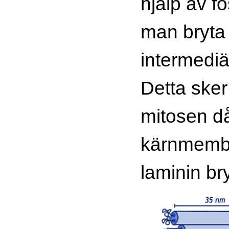
hjälp av f
man bryta
intermediä
Detta sker 
mitosen d
kärnmemb
laminin bry