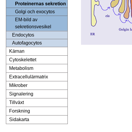
Proteinernas sekretion
Golgi och exocytos
EM-bild av
sekretionsvesikel
Endocytos
Autofagocytos
Kärnan
Cytoskelettet
Metabolism
Extracellulärmatrix
Mikrober
Signalering
Tillväxt
Forskning
Sidakarta