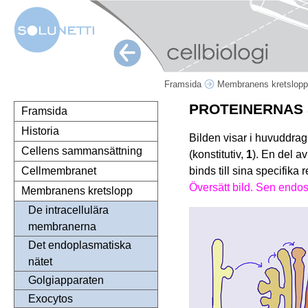
Framsida
Membranens kretslop
PROTEINERNAS
Framsida
Historia
Bilden visar i huvuddrag
Cellens sammansättning
(konstitutiv,
1
). En del a
binds till sina specifika 
Cellmembranet
Översätt bild. Sen endo
Membranens kretslopp
De intracellulära
membranerna
Det endoplasmatiska
nätet
Golgiapparaten
Exocytos