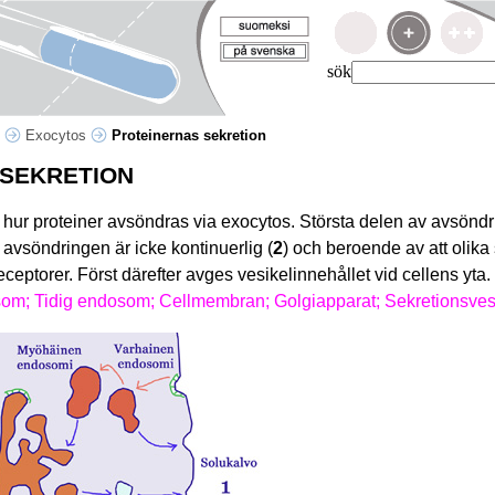
sök
p
Exocytos
Proteinernas sekretion
 SEKRETION
 hur proteiner avsöndras via exocytos. Största delen av avsöndr
v avsöndringen är icke kontinuerlig (
2
) och beroende av att olika 
receptorer. Först därefter avges vesikelinnehållet vid cellens yta.
som; Tidig endosom; Cellmembran; Golgiapparat; Sekretionsves