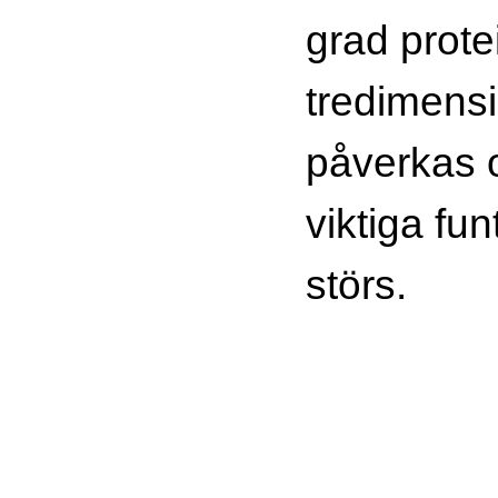
grad prote
tredimensi
påverkas o
viktiga fu
störs.