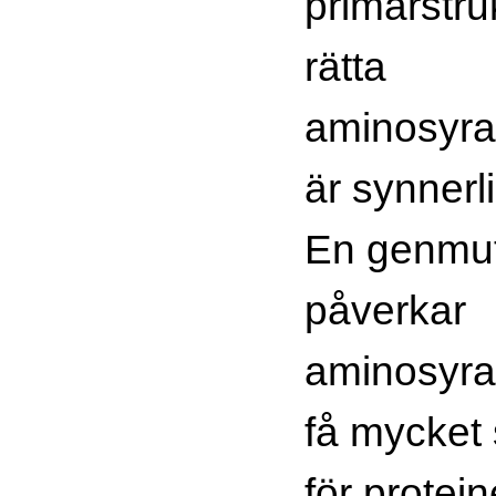
primärstru
rätta
aminosyr
är synnerli
En genmut
påverkar
aminosyra
få mycket 
för protein