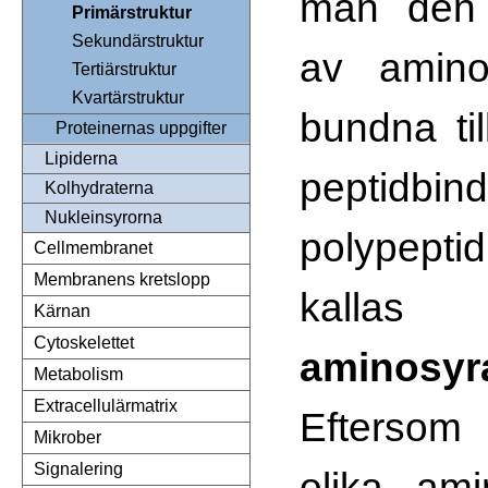
man den l
Primärstruktur
Sekundärstruktur
av amino
Tertiärstruktur
Kvartärstruktur
bundna ti
Proteinernas uppgifter
Lipiderna
peptidbi
Kolhydraterna
Nukleinsyrorna
polypept
Cellmembranet
Membranens kretslopp
kallas
Kärnan
Cytoskelettet
aminosyr
Metabolism
Extracellulärmatrix
Eftersom
Mikrober
Signalering
olika ami