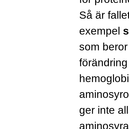
Så är falle
exempel
s
som beror
förändring
hemoglobi
aminosyror
ger inte al
aminosyra