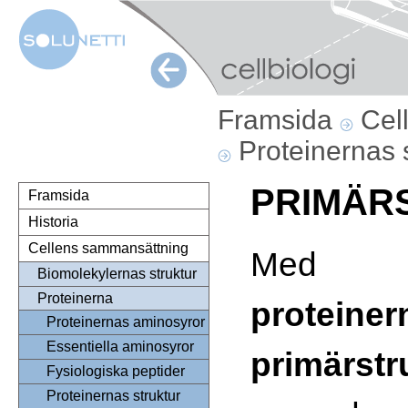
Framsida
Cel
Proteinernas 
PRIMÄR
Framsida
Historia
Cellens sammansättning
Med b
Biomolekylernas struktur
Proteinerna
proteiner
Proteinernas aminosyror
Essentiella aminosyror
primärstr
Fysiologiska peptider
Proteinernas struktur