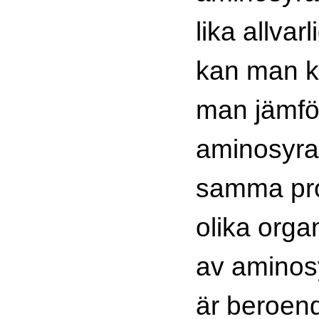
lika allvarl
kan man k
man jämfö
aminosyra
samma pro
olika orga
av aminos
är beroend