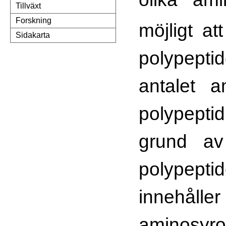
Tillväxt
Forskning
möjligt at
Sidakarta
polypepti
antalet a
polypep
grund av
polypeptid
innehål
amino