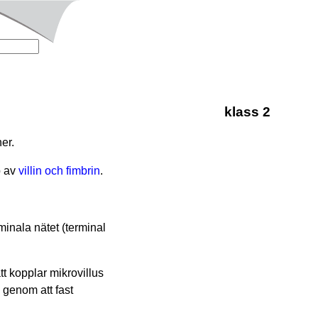
klass 2
er.
p av
villin och fimbrin
.
rminala nätet (terminal
t kopplar mikrovillus
, genom att fast