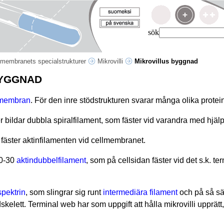
sök
lmembranets specialstrukturer
Mikrovilli
Mikrovillus byggnad
BYGGNAD
lmembran
. För den inre stödstrukturen svarar många olika protein
 bildar dubbla spiralfilament, som fäster vid varandra med hjäl
fäster aktinfilamenten vid cellmembranet.
20-30
aktindubbelfilament
, som på cellsidan fäster vid det s.k. te
spektrin
, som slingrar sig runt
intermediära filament
och på så sät
dskelett. Terminal web har som uppgift att hålla mikrovilli upprätt
.