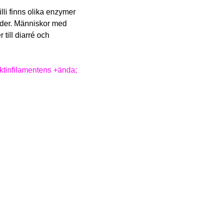
lli finns olika enzymer
rider. Människor med
till diarré och
 aktinfilamentens +ända;