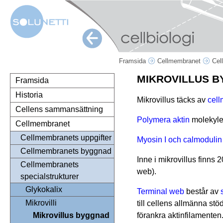
Framsida
Cellmembranet
Cel
MIKROVILLUS 
Framsida
Historia
Mikrovillus täcks av
cel
Cellens sammansättning
Polymera aktin
molekyler
Cellmembranet
Cellmembranets uppgifter
Myosin I och calmodulin
Cellmembranets byggnad
Inne i mikrovillus finns 
Cellmembranets
web).
specialstrukturer
Glykokalix
Terminal web
består av
Mikrovilli
till cellens allmänna stö
förankra aktinfilamenten
Mikrovillus byggnad