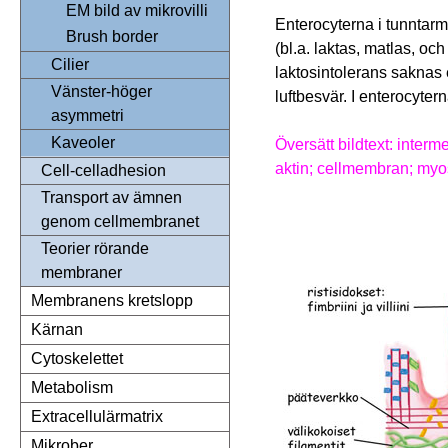
EM bild av mikrovilli
Enterocyterna i tunntarm
Brush border
(bl.a. laktas, matlas, o
Cilier
laktosintolerans saknas e
Vänster-höger
luftbesvär. I enterocyte
asymmetri
Kaveoler
Översätt bildtext: interm
aktin; cellmembran; myos
Cell-celladhesion
Transport av ämnen
genom cellmembranet
Teorier rörande
membraner
Membranens kretslopp
Kärnan
Cytoskelettet
Metabolism
Extracellulärmatrix
Mikrober