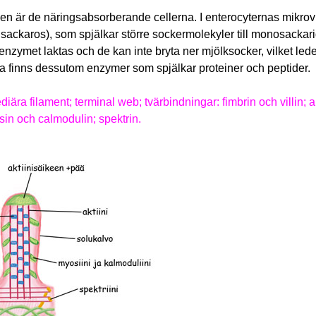
en är de näringsabsorberande cellerna. I enterocyternas mikrovi
ch sackaros), som spjälkar större sockermolekyler till monosacka
nzymet laktas och de kan inte bryta ner mjölksocker, vilket leder 
rna finns dessutom enzymer som spjälkar proteiner och peptider.
ediära filament; terminal web; tvärbindningar: fimbrin och villin;
in och calmodulin; spektrin.