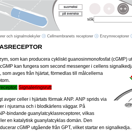
sök
rer och signalmolekyler
Cellmembranets receptorer
Enzymreceptorer
ASRECEPTOR
nzym, som kan producera cykliskt guanosinmonofosfat (cGMP) u
. cGMP kan fungera som second messenger i cellens signalkedj
), som avges från hjärtat, förmedlas till målcellerna
torn.
eceptor;
Signaleringsrutt
gt avger celler i hjärtats förmak ANP. ANP sprids via
er i njurarna och i blodkärlens väggar. På
ANP-bindande guanylatcyklasreceptorer, vilkas
åller en katalytisk guanylatcyklas domän. Den
ducerar cGMP utgående från GPT, vilket startar en signalkedja