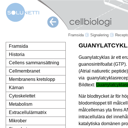
Framsida
Signalering
Recepto
GUANYLATCYKL
Framsida
Historia
Guanylatcyklas är ett e
Cellens sammansättning
guanosintrifoafat (GTP)
(Atrial natiuretic peptide
Cellmembranet
via guanylatcyklasrecep
Membranens kretslopp
Bildtext:
Guanylatcyklasr
Kärnan
Cytoskelettet
När blodtrycket är för hö
blodomloppet till målcell
Metabolism
målcellernas yta finns 
Extracellulärmatrix
intracellulära del inneh
Mikrober
katalytiska domänen pro