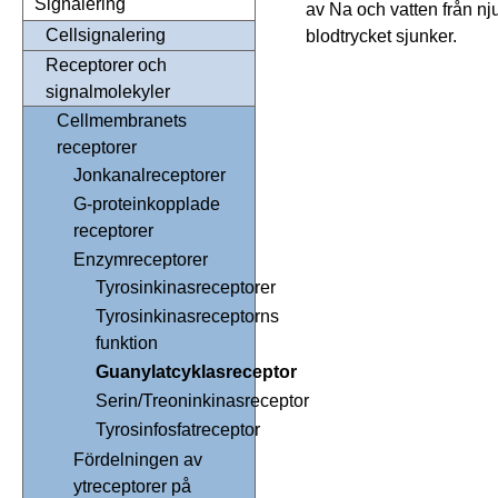
Signalering
av Na och vatten från nj
Cellsignalering
blodtrycket sjunker.
Receptorer och
signalmolekyler
Cellmembranets
receptorer
Jonkanalreceptorer
G-proteinkopplade
receptorer
Enzymreceptorer
Tyrosinkinasreceptorer
Tyrosinkinasreceptorns
funktion
Guanylatcyklasreceptor
Serin/Treoninkinasreceptor
Tyrosinfosfatreceptor
Fördelningen av
ytreceptorer på