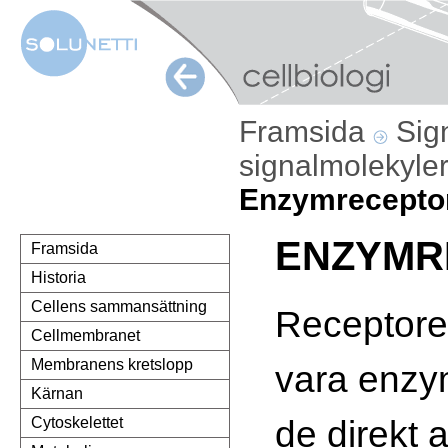
Framsida
Sig
signalmolekyle
Enzymrecepto
ENZYMR
Framsida
Historia
Cellens sammansättning
Receptorer
Cellmembranet
Membranens kretslopp
vara enzym
Kärnan
de direkt 
Cytoskelettet