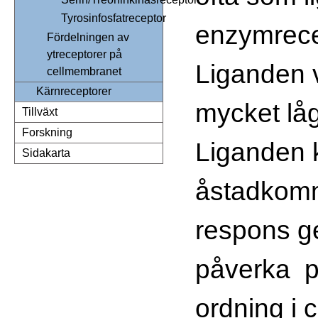
Tyrosinfosfatreceptor
enzymrece
Fördelningen av
ytreceptorer på
Liganden 
cellmembranet
Kärnreceptorer
mycket låg
Tillväxt
Forskning
Liganden 
Sidakarta
åstadkom
respons ge
påverka p
ordning i 