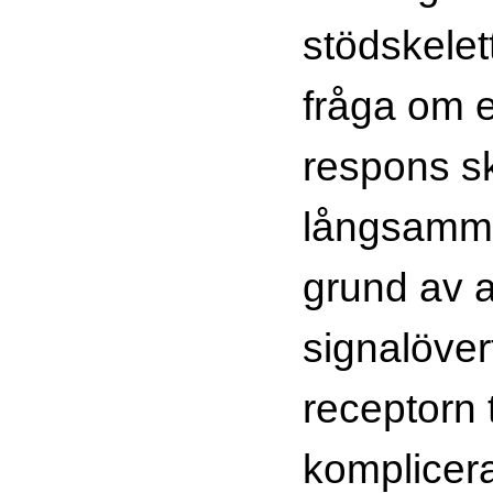
stödskelet
fråga om 
respons ske
långsamma
grund av a
signalöver
receptorn t
komplicer