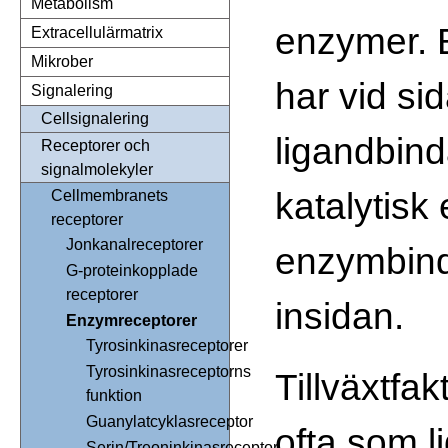
Metabolism
enzymer. 
Extracellulärmatrix
Mikrober
har vid si
Signalering
Cellsignalering
ligandbin
Receptorer och
signalmolekyler
katalytisk 
Cellmembranets
receptorer
Jonkanalreceptorer
enzymbind
G-proteinkopplade
receptorer
insidan.
Enzymreceptorer
Tyrosinkinasreceptorer
Tyrosinkinasreceptorns
Tillväxtfak
funktion
Guanylatcyklasreceptor
ofta som l
Serin/Treoninkinasreceptor