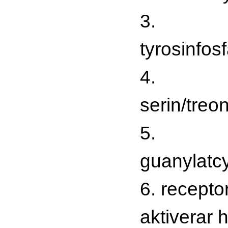
3.
tyrosinfos
4.
serin/treo
5.
guanylatc
6. recepto
aktiverar h