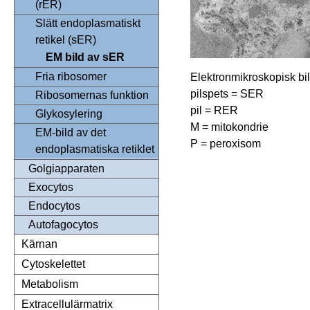
(rER)
Slätt endoplasmatiskt
retikel (sER)
EM bild av sER
Fria ribosomer
Elektronmikroskopisk bild
pilspets = SER
Ribosomernas funktion
pil = RER
Glykosylering
M = mitokondrie
EM-bild av det
P = peroxisom
endoplasmatiska retiklet
Golgiapparaten
Exocytos
Endocytos
Autofagocytos
Kärnan
Cytoskelettet
Metabolism
Extracellulärmatrix