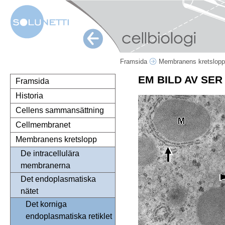
Framsida
Membranens kretslop
EM BILD AV SER
Framsida
Historia
Cellens sammansättning
Cellmembranet
Membranens kretslopp
De intracellulära
membranerna
Det endoplasmatiska
nätet
Det korniga
endoplasmatiska retiklet