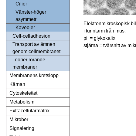
Cilier
Vänster-höger
asymmetri
Elektronmikroskopisk bild
Kaveoler
i tunntarm från mus.
Cell-celladhesion
pil = glykokalix
Transport av ämnen
stjärna = tvärsnitt av mik
genom cellmembranet
Teorier rörande
membraner
Membranens kretslopp
Kärnan
Cytoskelettet
Metabolism
Extracellulärmatrix
Mikrober
Signalering