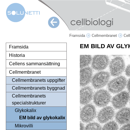
Framsida
Cellmembranet
Cel
EM BILD AV GL
Framsida
Historia
Cellens sammansättning
Cellmembranet
Cellmembranets uppgifter
Cellmembranets byggnad
Cellmembranets
specialstrukturer
Glykokalix
EM bild av glykokalix
Mikrovilli