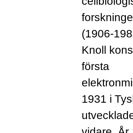
cellbiolog
forskning
(1906-198
Knoll kons
första
elektronmi
1931 i Ty
utvecklad
vidare. År