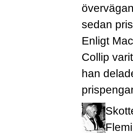
övervägan
sedan pri
Enligt Ma
Collip vari
han delade
prispenga
Skott
Flemi