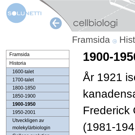
Framsida
His
1900-195
Framsida
Historia
1600-talet
År 1921 is
1700-talet
1800-1850
kanadens
1850-1900
1900-1950
Frederick 
1950-2001
Utveckligen av
(1981-1941
molekylärbiologin