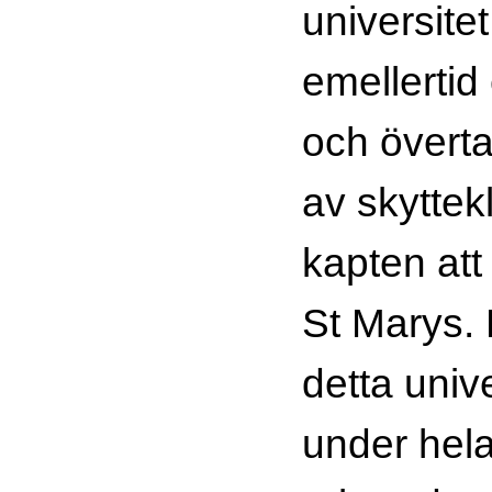
universite
emellertid
och övert
av skytte
kapten att
St Marys. 
detta univ
under hela 