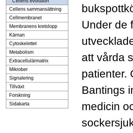
Cellens evolution
bukspottkö
Cellens sammansättning
Cellmembranet
Under de f
Membranens kretslopp
Kärnan
utvecklad
Cytoskelettet
Metabolism
att vårda 
Extracellulärmatrix
Mikrober
patienter. 
Signalering
Bantings i
Tillväxt
Forskning
medicin oc
Sidakarta
sockersju