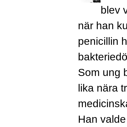
blev 
när han ku
penicillin 
bakteried
Som ung 
lika nära t
medicinska
Han valde