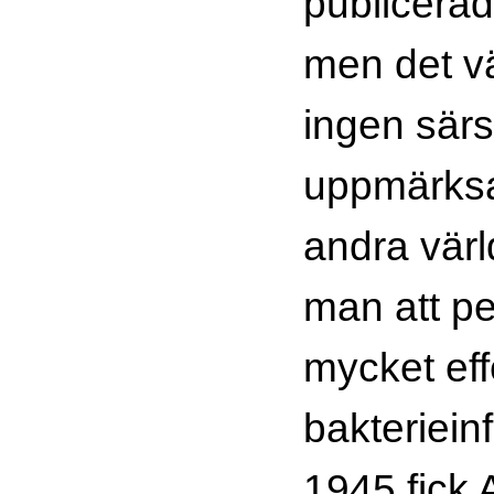
publicerad
men det v
ingen särs
uppmärks
andra värl
man att pen
mycket eff
bakterieinf
1945 fick 