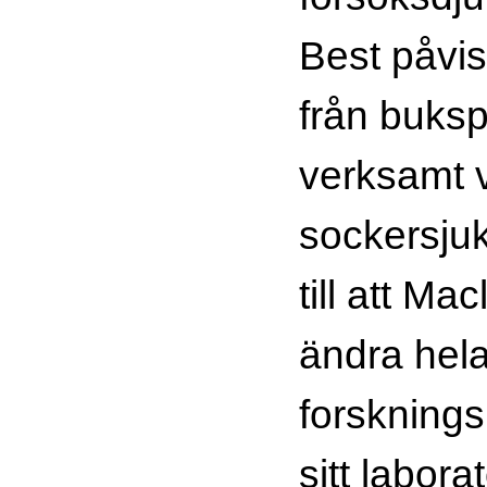
Best påvis
från buksp
verksamt 
sockersjuk
till att Ma
ändra hel
forsknings
sitt laborat