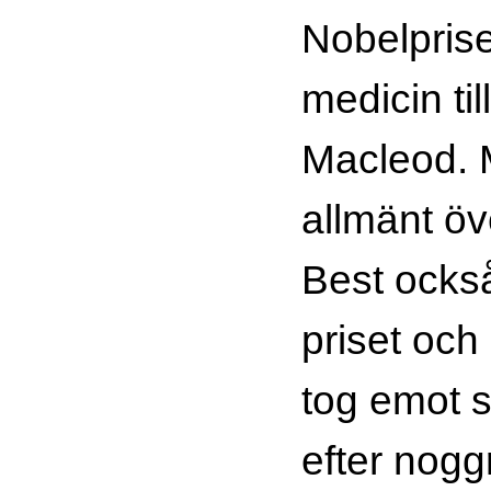
Nobelpriset
medicin ti
Macleod. 
allmänt öve
Best också
priset och
tog emot si
efter nogg