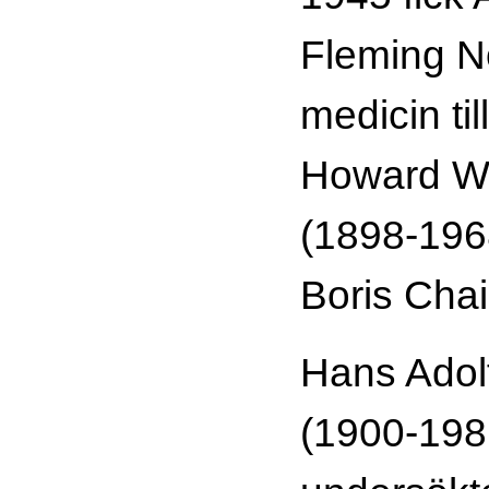
Fleming No
medicin t
Howard Wa
(1898-196
Boris Cha
Hans Adol
(1900-198