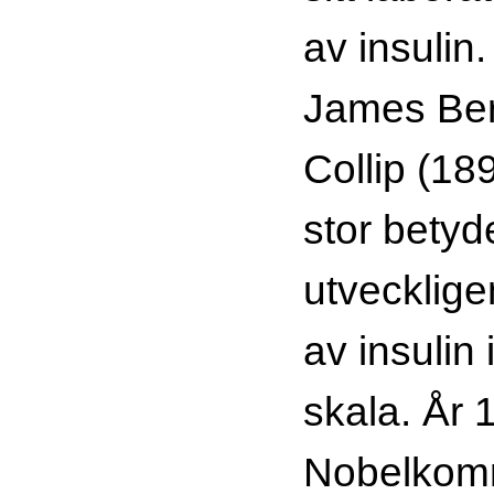
av insulin
James Be
Collip (1
stor betyd
utvecklige
av insulin i
skala. År 
Nobelkom