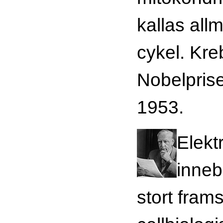
kallas all
cykel. Kre
Nobelprise
1953.
Elekt
inneb
stort fram