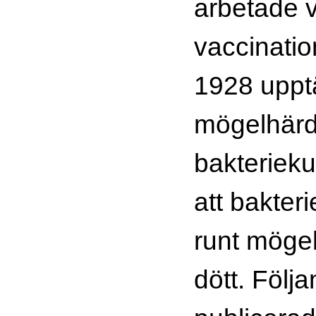
arbetade v
vaccinati
1928 uppt
mögelhärd 
bakterieku
att bakter
runt möge
dött. Följ