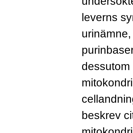
undersökte
leverns sy
urinämne, 
purinbase
dessutom
mitokondri
cellandnin
beskrev ci
mitokondr