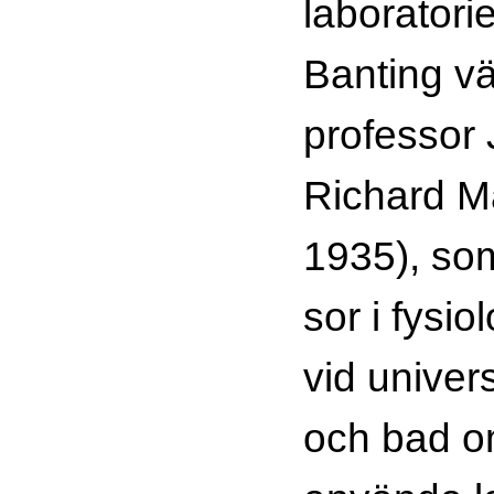
laboratori
Banting vän
professor
Richard M
1935), som
sor i fysiol
vid univers
och bad om