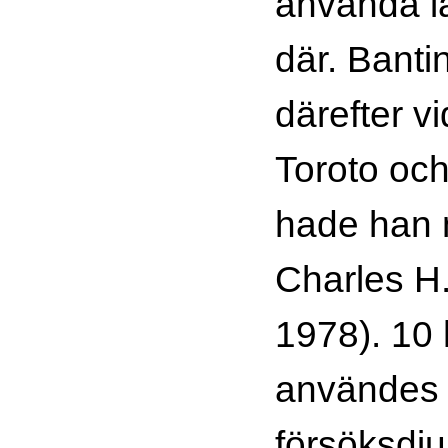
använda l
där. Banti
därefter vi
Toroto och
hade han 
Charles H.
1978). 10
användes
försöksdju