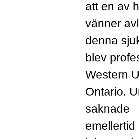
att en av
vänner avle
denna sju
blev profe
Western Un
Ontario. U
saknade
emellertid