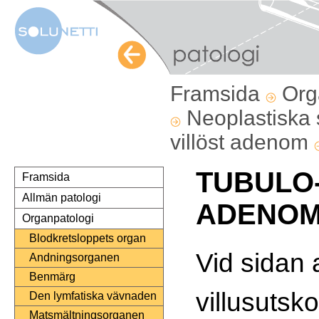
Framsida
Org
Neoplastiska
villöst adenom
TUBULO
Framsida
Allmän patologi
ADENO
Organpatologi
Blodkretsloppets organ
Vid sidan 
Andningsorganen
Benmärg
villusutsk
Den lymfatiska vävnaden
Matsmältningsorganen