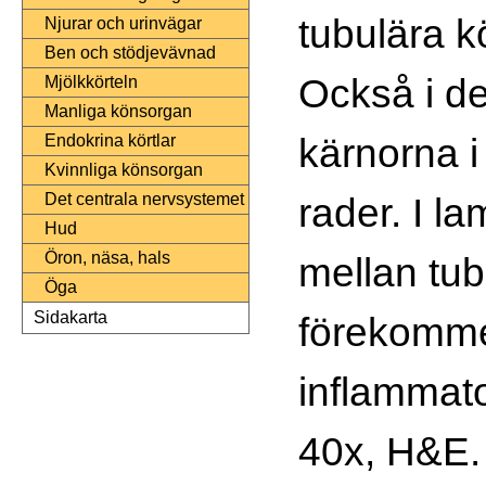
tubulära kö
Njurar och urinvägar
Ben och stödjevävnad
Också i de
Mjölkkörteln
Manliga könsorgan
kärnorna 
Endokrina körtlar
Kvinnliga könsorgan
rader. I la
Det centrala nervsystemet
Hud
Öron, näsa, hals
mellan tub
Öga
Sidakarta
förekomm
inflammat
40x, H&E.