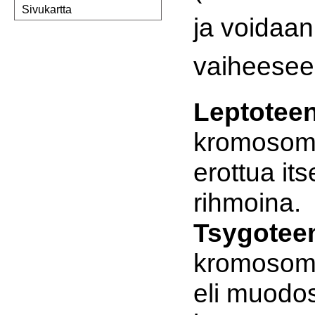
Sivukartta
ja voidaan
vaiheese
Leptoteen
kromosomi
erottua it
rihmoina.
Tsygotee
kromosomi
eli muodo