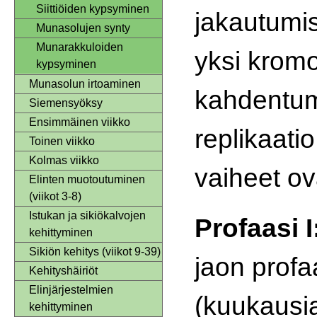
Siittiöiden kypsyminen
jakautumis
Munasolujen synty
Munarakkuloiden
yksi krom
kypsyminen
Munasolun irtoaminen
kahdentum
Siemensyöksy
Ensimmäinen viikko
replikaati
Toinen viikko
Kolmas viikko
vaiheet ov
Elinten muotoutuminen
(viikot 3-8)
Istukan ja sikiökalvojen
Profaasi I
kehittyminen
Sikiön kehitys (viikot 9-39)
jaon profa
Kehityshäiriöt
Elinjärjestelmien
(kuukausia
kehittyminen