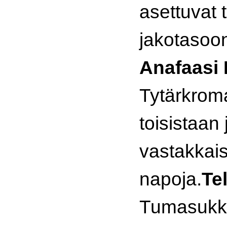
asettuvat
jakotasoon
Anafaasi I
Tytärkromat
toisistaan 
vastakkais
napoja.
Tel
Tumasukku