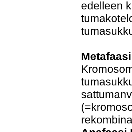
edelleen ki
tumakotelo
tumasukku
Metafaasi 
Kromosomi
tumasukku
sattumanv
(=kromoso
rekombinaa