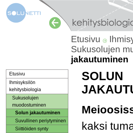
Etusivu
Ihmis
Sukusolujen m
jakautuminen
SOLUN
Etusivu
Ihmisyksilön
JAKAUT
kehitysbiologia
Sukusolujen
muodostuminen
Meioosis
Solun jakautuminen
Suvullinen periytyminen
kaksi tuma
Siittiöiden synty