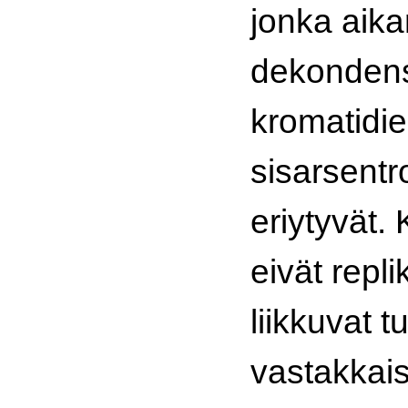
jonka aik
dekondens
kromatidi
sisarsentr
eriytyvät.
eivät repli
liikkuvat 
vastakkaisi