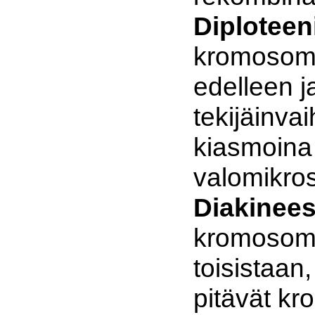
Diploteen
kromosomit
edelleen j
tekijäinva
kiasmoina
valomikros
Diakinees
kromosomit
toisistaan
pitävät k