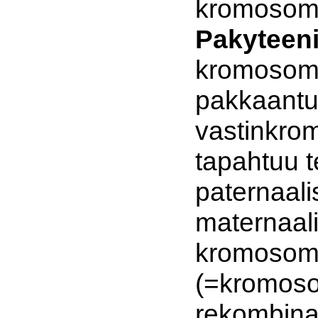
kromosomi
Pakyteen
kromosomi
pakkaantu
vastinkrom
tapahtuu t
paternaali
maternaal
kromosomin
(=kromoso
rekombina