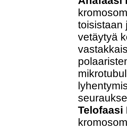
Anafaasi 
kromosomit
toisistaan 
vetäytyä k
vastakkais
polaariste
mikrotubu
lyhentymi
seuraukse
Telofaasi 
kromosomi