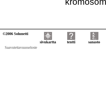
kromosomi
©2006 Solunetti
sivukartta
tentti
sanasto
Saavutettavuusseloste