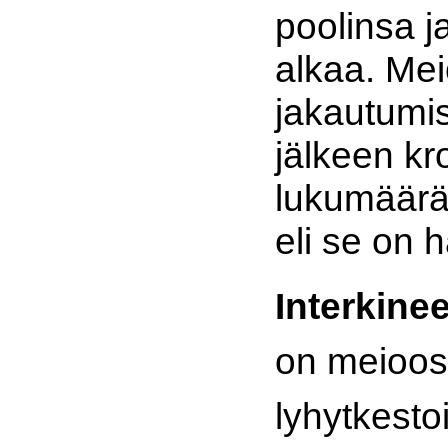
poolinsa j
alkaa. Mei
jakautumi
jälkeen k
lukumäärä 
eli se on 
Interkine
on meioos
lyhytkesto