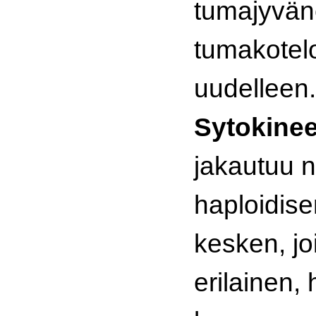
tumajyvän
tumakotel
uudelleen.
Sytokinee
jakautuu n
haploidise
kesken, jo
erilainen,