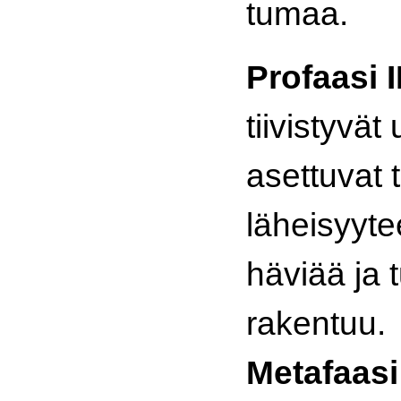
tumaa.
Profaasi I
tiivistyvät
asettuvat
läheisyyt
häviää ja
rakentuu.
Metafaasi 