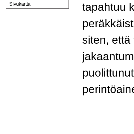
tapahtuu k
Sivukartta
peräkkäis
siten, että
jakaantum
puolittunut
perintöain