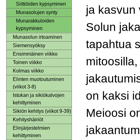
Siittiöiden kypsyminen
ja kasvun 
Munasolujen synty
Munarakkuloiden
Solun jak
kypsyminen
Munasolun irtoaminen
tapahtua 
Siemensyöksy
Ensimmäinen viikko
mitoosilla,
Toinen viikko
Kolmas viikko
jakautumi
Elinten muotoutuminen
(viikot 3-8)
on kaksi id
Istukan ja sikiökalvojen
kehittyminen
Meioosi on
Sikiön kehitys (viikot 9-39)
Kehityshäiriöt
jakaantum
Elinjärjestelmien
kehittyminen