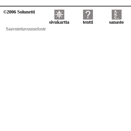
©2006 Solunetti
sivukartta
tentti
sanasto
Saavutettavuusseloste