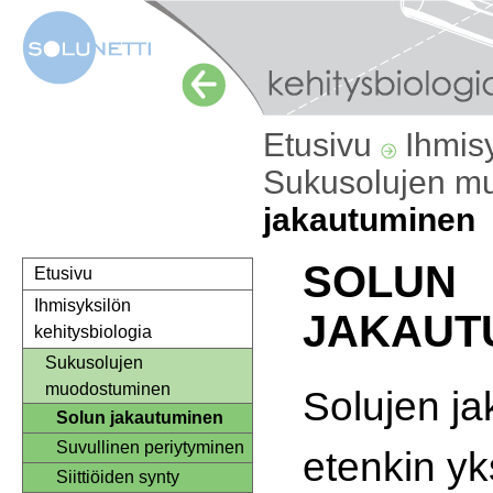
Etusivu
Ihmis
Sukusolujen m
jakautuminen
SOLUN
Etusivu
Ihmisyksilön
JAKAUT
kehitysbiologia
Sukusolujen
muodostuminen
Solujen j
Solun jakautuminen
Suvullinen periytyminen
etenkin yk
Siittiöiden synty